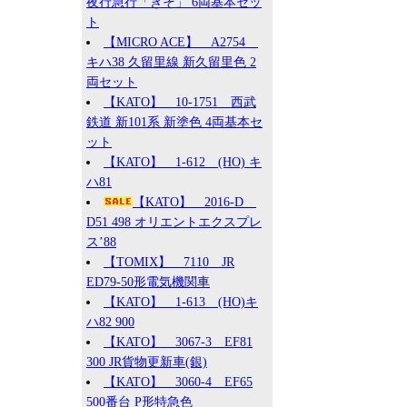
夜行急行「きそ」 6両基本セッ
ト
【MICRO ACE】 A2754
キハ38 久留里線 新久留里色 2
両セット
【KATO】 10-1751 西武
鉄道 新101系 新塗色 4両基本セ
ット
【KATO】 1-612 (HO) キ
ハ81
【KATO】 2016-D
D51 498 オリエントエクスプレ
ス’88
【TOMIX】 7110 JR
ED79-50形電気機関車
【KATO】 1-613 (HO)キ
ハ82 900
【KATO】 3067-3 EF81
300 JR貨物更新車(銀)
【KATO】 3060-4 EF65
500番台 P形特急色