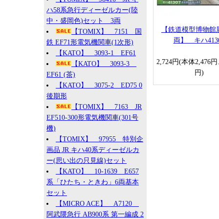
ハ58系急行ディーゼルカー(陸
中・盛岡色)セット 3両
【鉄道模型博物館
【TOMIX】 7151 国
両】 キハ413
鉄 EF71形電気機関車(1次形)
【KATO】 3093-1 EF61
2,724円(本体2,476
【KATO】 3093-3
円)
EF61 (茶)
【KATO】 3075-2 ED75 0
後期形
【TOMIX】 7163 JR
EF510-300形電気機関車(301号
機)
【TOMIX】 97955 特別企
画品 JR キハ40系ディーゼルカ
ー(思い出の只見線)セット
【KATO】 10-1639 E657
系「ひたち・ときわ」6両基本
セット
【MICRO ACE】 A7120
阿武隈急行 AB900系 第一編成 2