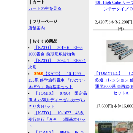
｜カート
40ft High Cube 
カートの中を見る
ンテナタイプ O
｜フリーページ
2,420円(本体2,200
店舗案内
円)
｜おすすめ商品
【KATO】 3019-6 EF65
1000番台 前期形JR貨物色
【KATO】 3064-1 EF80 1
次形
【TOMYTEC】 
【KATO】 10-1299
鉄道コレクション 
155系 修学旅行電車 「ひので・
通局2000系 東西線(
きぼう」 8両基本セット
セットA
【TOMIX】 97904 限定品
JR キハ58系ディーゼルカー(い
17,600円(本体16,0
さり火)セット
1,600円)
【KATO】 10-1623 43系
夜行急行「きそ」 6両基本セッ
ト
【TOMIX】 98416 JR キ