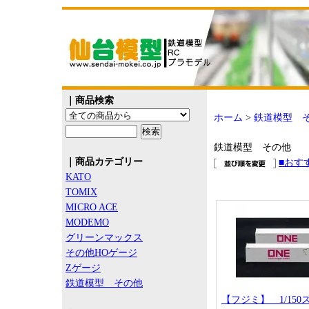
｜商品検索
ホーム
>
鉄道模型 
鉄道模型 その他
｜商品カテゴリー
■おす
KATO
TOMIX
MICRO ACE
MODEMO
グリーンマックス
その他HOゲージ
Zゲージ
鉄道模型 その他
【フジミ】 1/150