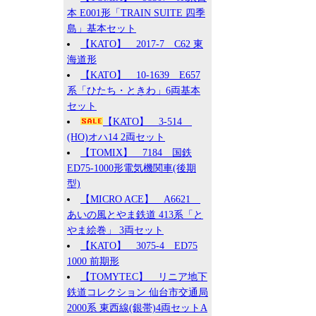
本 E001形「TRAIN SUITE 四季
島」基本セット
【KATO】 2017-7 C62 東
海道形
【KATO】 10-1639 E657
系「ひたち・ときわ」6両基本
セット
【KATO】 3-514
(HO)オハ14 2両セット
【TOMIX】 7184 国鉄
ED75-1000形電気機関車(後期
型)
【MICRO ACE】 A6621
あいの風とやま鉄道 413系「と
やま絵巻」 3両セット
【KATO】 3075-4 ED75
1000 前期形
【TOMYTEC】 リニア地下
鉄道コレクション 仙台市交通局
2000系 東西線(銀帯)4両セットA