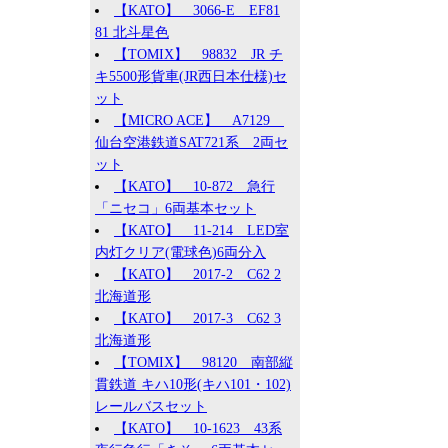
【KATO】 3066-E EF81
81 北斗星色
【TOMIX】 98832 JR チ
キ5500形貨車(JR西日本仕様)セ
ット
【MICRO ACE】 A7129
仙台空港鉄道SAT721系 2両セ
ット
【KATO】 10-872 急行
「ニセコ」6両基本セット
【KATO】 11-214 LED室
内灯クリア(電球色)6両分入
【KATO】 2017-2 C62 2
北海道形
【KATO】 2017-3 C62 3
北海道形
【TOMIX】 98120 南部縦
貫鉄道 キハ10形(キハ101・102)
レールバスセット
【KATO】 10-1623 43系