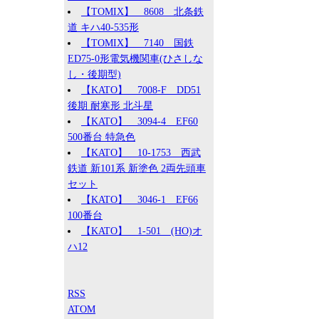
【TOMIX】 8608 北条鉄
道 キハ40-535形
【TOMIX】 7140 国鉄
ED75-0形電気機関車(ひさしな
し・後期型)
【KATO】 7008-F DD51
後期 耐寒形 北斗星
【KATO】 3094-4 EF60
500番台 特急色
【KATO】 10-1753 西武
鉄道 新101系 新塗色 2両先頭車
セット
【KATO】 3046-1 EF66
100番台
【KATO】 1-501 (HO)オ
ハ12
RSS
ATOM