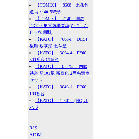
【TOMIX】 8608 北条鉄
道 キハ40-535形
【TOMIX】 7140 国鉄
ED75-0形電気機関車(ひさしな
し・後期型)
【KATO】 7008-F DD51
後期 耐寒形 北斗星
【KATO】 3094-4 EF60
500番台 特急色
【KATO】 10-1753 西武
鉄道 新101系 新塗色 2両先頭車
セット
【KATO】 3046-1 EF66
100番台
【KATO】 1-501 (HO)オ
ハ12
RSS
ATOM