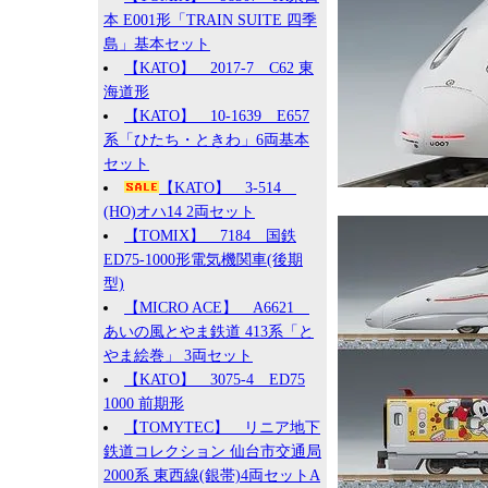
本 E001形「TRAIN SUITE 四季
島」基本セット
【KATO】 2017-7 C62 東
海道形
【KATO】 10-1639 E657
系「ひたち・ときわ」6両基本
セット
【KATO】 3-514
(HO)オハ14 2両セット
【TOMIX】 7184 国鉄
ED75-1000形電気機関車(後期
型)
【MICRO ACE】 A6621
あいの風とやま鉄道 413系「と
やま絵巻」 3両セット
【KATO】 3075-4 ED75
1000 前期形
【TOMYTEC】 リニア地下
鉄道コレクション 仙台市交通局
2000系 東西線(銀帯)4両セットA