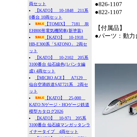
●826-1107
両セット
【KATO】 10-1848 211系
●822-1107
0番台 10両セット
【TOMIX】 7181 JR
【付属品】
EH800形電気機関車(新塗装)
●パーツ：動力
【KATO】 10-1918
HB-E300系「SATONO」 2両セ
ット
【KATO】 10-2102 205系
3100番台 仙石線色(1パンタ編
成) 4両セット
【MICRO ACE】 A7129
仙台空港鉄道SAT721系 2両セ
ット
【KATO】 25-000
KATO Nゲージ・HOゲージ鉄道
模型カタログ2026
【KATO】 10-971 205系
3100番台 仙石線マンガッタンラ
イナータイプ 4両セット