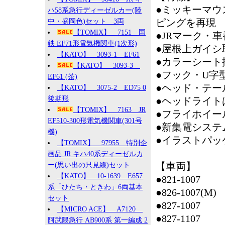
●ミッキーマウ
ハ58系急行ディーゼルカー(陸
ピングを再現
中・盛岡色)セット 3両
【TOMIX】 7151 国
●JRマーク・
鉄 EF71形電気機関車(1次形)
●屋根上ガイシ
【KATO】 3093-1 EF61
●カラーシート
【KATO】 3093-3
●フック・U字
EF61 (茶)
●ヘッド・テー
【KATO】 3075-2 ED75 0
後期形
●ヘッドライト
【TOMIX】 7163 JR
●フライホイー
EF510-300形電気機関車(301号
●新集電システ
機)
●イラストパッ
【TOMIX】 97955 特別企
画品 JR キハ40系ディーゼルカ
【車両】
ー(思い出の只見線)セット
【KATO】 10-1639 E657
●821-1007
系「ひたち・ときわ」6両基本
●826-1007(M)
セット
●827-1007
【MICRO ACE】 A7120
●827-1107
阿武隈急行 AB900系 第一編成 2