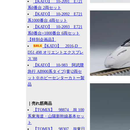
【KATO】 10-2091 E721
系0番台 2両セット
【KATO】 10-2092 E721
系1000番台 4両セット
【KATO】 10-2093 E721
系0番台+1000番台 6両セット
【特別企画品】
【KATO】 2016-D
D51 498 オリエントエクスプレ
ス’88
【KATO】 10-983 阿武隈
急行 AB900系タイプ(黄)2両セ
ット※ホビーセンターカトー製
品
｜売れ筋商品
【TOMIX】 98874 JR 100
系東海道・山陽新幹線基本セッ
ト
【TOMIX】 98307 JR東日