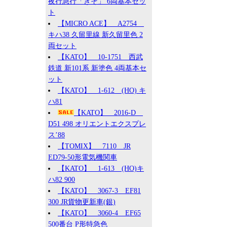
夜行急行「きそ」 6両基本セッ
ト
【MICRO ACE】 A2754
キハ38 久留里線 新久留里色 2
両セット
【KATO】 10-1751 西武
鉄道 新101系 新塗色 4両基本セ
ット
【KATO】 1-612 (HO) キ
ハ81
【KATO】 2016-D
D51 498 オリエントエクスプレ
ス’88
【TOMIX】 7110 JR
ED79-50形電気機関車
【KATO】 1-613 (HO)キ
ハ82 900
【KATO】 3067-3 EF81
300 JR貨物更新車(銀)
【KATO】 3060-4 EF65
500番台 P形特急色