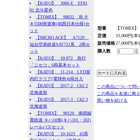
【KATO】 3066-E EF81
81 北斗星色
【TOMIX】 98832 JR チ
キ5500形貨車(JR西日本仕様)セ
型番
【TOMIX】 
ット
定価
33,000円(本
【MICRO ACE】 A7129
販売価格
27,000円(本
仙台空港鉄道SAT721系 2両セ
購入数
ット
【KATO】 10-872 急行
「ニセコ」6両基本セット
【KATO】 11-214 LED室
内灯クリア(電球色)6両分入
【KATO】 2017-2 C62 2
この商品について問
北海道形
この商品を友達に教
【KATO】 2017-3 C62 3
買い物を続ける
北海道形
【TOMIX】 98120 南部縦
貫鉄道 キハ10形(キハ101・102)
レールバスセット
【KATO】 10-1623 43系