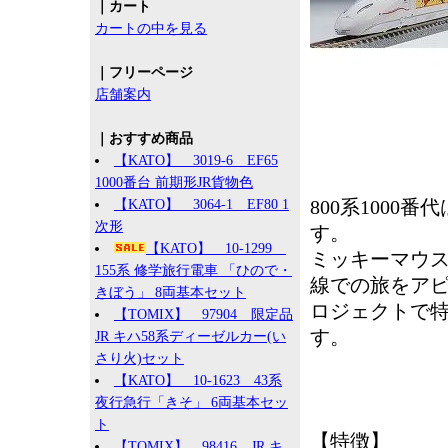
｜カート
カートの中を見る
｜フリーページ
店舗案内
｜おすすめ商品
【KATO】 3019-6 EF65
1000番台 前期形JR貨物色
800系1000
【KATO】 3064-1 EF80 1
次形
す。
【KATO】 10-1299
ミッキーマウス
155系 修学旅行電車 「ひので・
線での旅をアピールす
きぼう」 8両基本セット
ロジェクトで特
【TOMIX】 97904 限定品
す。
JR キハ58系ディーゼルカー(い
さり火)セット
【KATO】 10-1623 43系
夜行急行「きそ」 6両基本セッ
ト
【特徴】
【TOMIX】 98416 JR キ