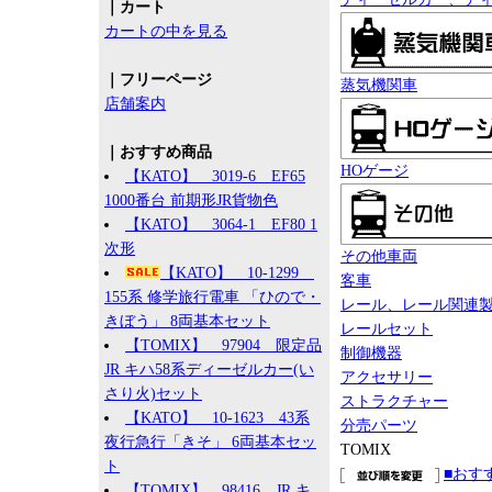
｜カート
カートの中を見る
｜フリーページ
蒸気機関車
店舗案内
｜おすすめ商品
HOゲージ
【KATO】 3019-6 EF65
1000番台 前期形JR貨物色
【KATO】 3064-1 EF80 1
次形
その他車両
【KATO】 10-1299
客車
155系 修学旅行電車 「ひので・
レール、レール関連
きぼう」 8両基本セット
レールセット
【TOMIX】 97904 限定品
制御機器
JR キハ58系ディーゼルカー(い
アクセサリー
さり火)セット
ストラクチャー
【KATO】 10-1623 43系
分売パーツ
夜行急行「きそ」 6両基本セッ
TOMIX
ト
■おす
【TOMIX】 98416 JR キ