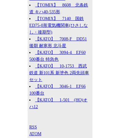
【TOMIX】 8608 北条鉄
道 キハ40-535形
【TOMIX】 7140 国鉄
ED75-0形電気機関車(ひさしな
し・後期型)
【KATO】 7008-F DD51
後期 耐寒形 北斗星
【KATO】 3094-4 EF60
500番台 特急色
【KATO】 10-1753 西武
鉄道 新101系 新塗色 2両先頭車
セット
【KATO】 3046-1 EF66
100番台
【KATO】 1-501 (HO)オ
ハ12
RSS
ATOM