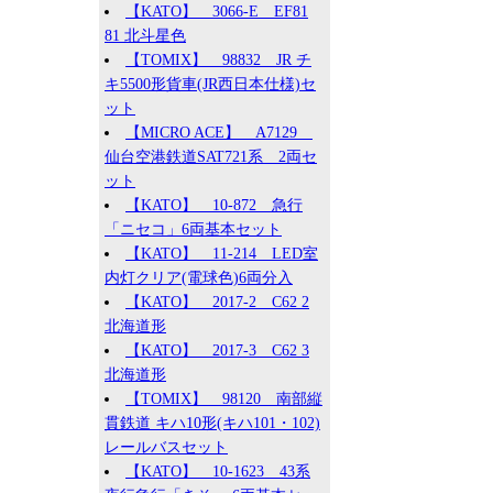
【KATO】 3066-E EF81
81 北斗星色
【TOMIX】 98832 JR チ
キ5500形貨車(JR西日本仕様)セ
ット
【MICRO ACE】 A7129
仙台空港鉄道SAT721系 2両セ
ット
【KATO】 10-872 急行
「ニセコ」6両基本セット
【KATO】 11-214 LED室
内灯クリア(電球色)6両分入
【KATO】 2017-2 C62 2
北海道形
【KATO】 2017-3 C62 3
北海道形
【TOMIX】 98120 南部縦
貫鉄道 キハ10形(キハ101・102)
レールバスセット
【KATO】 10-1623 43系