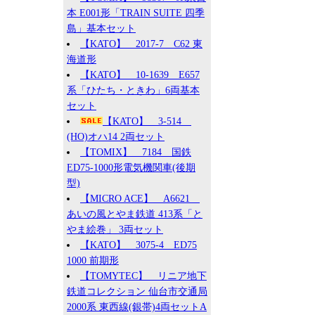
本 E001形「TRAIN SUITE 四季
島」基本セット
【KATO】 2017-7 C62 東
海道形
【KATO】 10-1639 E657
系「ひたち・ときわ」6両基本
セット
【KATO】 3-514
(HO)オハ14 2両セット
【TOMIX】 7184 国鉄
ED75-1000形電気機関車(後期
型)
【MICRO ACE】 A6621
あいの風とやま鉄道 413系「と
やま絵巻」 3両セット
【KATO】 3075-4 ED75
1000 前期形
【TOMYTEC】 リニア地下
鉄道コレクション 仙台市交通局
2000系 東西線(銀帯)4両セットA