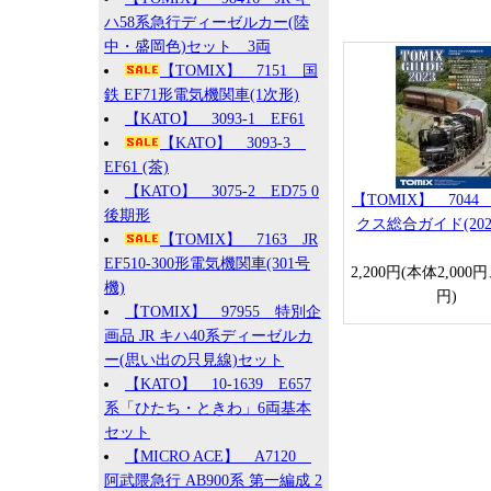
ハ58系急行ディーゼルカー(陸
中・盛岡色)セット 3両
【TOMIX】 7151 国
鉄 EF71形電気機関車(1次形)
【KATO】 3093-1 EF61
【KATO】 3093-3
EF61 (茶)
【KATO】 3075-2 ED75 0
【TOMIX】 704
後期形
クス総合ガイド(202
【TOMIX】 7163 JR
EF510-300形電気機関車(301号
2,200円(本体2,000
機)
円)
【TOMIX】 97955 特別企
画品 JR キハ40系ディーゼルカ
ー(思い出の只見線)セット
【KATO】 10-1639 E657
系「ひたち・ときわ」6両基本
セット
【MICRO ACE】 A7120
阿武隈急行 AB900系 第一編成 2