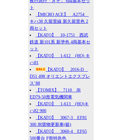
夜行急行「きそ」 6両基本セッ
ト
【MICRO ACE】 A2754
キハ38 久留里線 新久留里色 2
両セット
【KATO】 10-1751 西武
鉄道 新101系 新塗色 4両基本セ
ット
【KATO】 1-612 (HO) キ
ハ81
【KATO】 2016-D
D51 498 オリエントエクスプレ
ス’88
【TOMIX】 7110 JR
ED79-50形電気機関車
【KATO】 1-613 (HO)キ
ハ82 900
【KATO】 3067-3 EF81
300 JR貨物更新車(銀)
【KATO】 3060-4 EF65
500番台 P形特急色