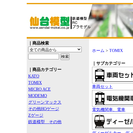
｜商品検索
ホーム
>
TOMIX
｜サブカテゴリー
｜商品カテゴリー
KATO
TOMIX
車両セット
MICRO ACE
MODEMO
グリーンマックス
その他HOゲージ
電気機関車、電車
Zゲージ
鉄道模型 その他
ディーゼルカー、デ