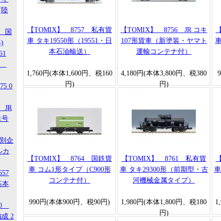
(陸
【TOMIX】 8757 私有貨
【TOMIX】 8756 JR コキ
【
1 国
車 タキ19550形（19551・日
107形貨車（新塗装・ヤマト
車
)
本石油輸送）
運輸コンテナ付）
61
-3
1,760円(本体1,600円、税160
4,180円(本体3,800円、税380
円)
円)
5 0
 JR
1号
特別企
ルカ
【TOMIX】 8764 国鉄貨
【TOMIX】 8761 私有貨
【
車 コム1形タイプ（C900形
車 タキ29300形（前期型・古
車
657
コンテナ付）
河機械金属タイプ）
基本
990円(本体900円、税90円)
1,980円(本体1,800円、税180
1
20
円)
成 2