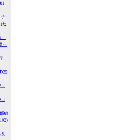
81
 チ
)セ
29
両セ
行
ED室
 2
 3
南部縦
02)
3系