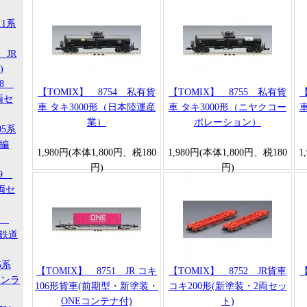
11系
 JR
)
18
【TOMIX】 8754 私有貨
【TOMIX】 8755 私有貨
【
両セ
車 タキ3000形（日本陸運産
車 タキ3000形（ニヤクコー
業）
ポレーション）
05系
タ編
1,980円(本体1,800円、税180
1,980円(本体1,800円、税180
1
円)
円)
29
両セ
00
ジ鉄道
5系
【TOMIX】 8751 JR コキ
【TOMIX】 8752 JR貨車
【
タンラ
106形貨車(前期型・新塗装・
コキ200形(新塗装・2両セッ
ONEコンテナ付)
ト)