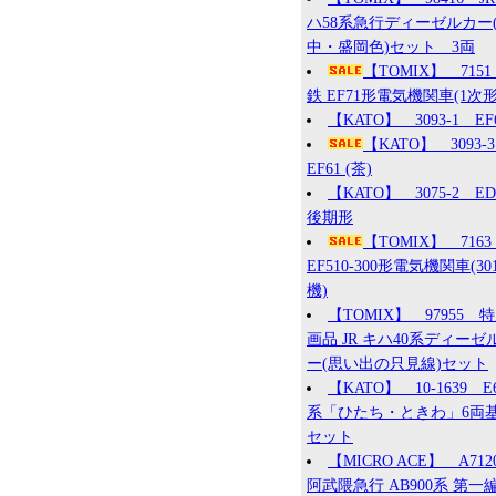
ハ58系急行ディーゼルカー
中・盛岡色)セット 3両
【TOMIX】 715
鉄 EF71形電気機関車(1次形
【KATO】 3093-1 EF
【KATO】 3093
EF61 (茶)
【KATO】 3075-2 ED7
後期形
【TOMIX】 7163
EF510-300形電気機関車(30
機)
【TOMIX】 97955 
画品 JR キハ40系ディーゼ
ー(思い出の只見線)セット
【KATO】 10-1639 E
系「ひたち・ときわ」6両
セット
【MICRO ACE】 A71
阿武隈急行 AB900系 第一編