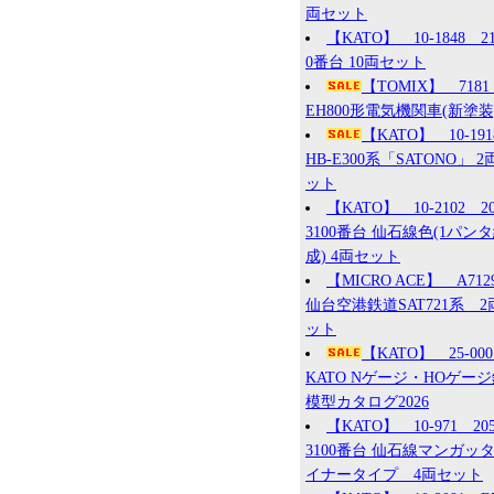
両セット
【KATO】 10-1848 2
0番台 10両セット
【TOMIX】 7181
EH800形電気機関車(新塗装
【KATO】 10-19
HB-E300系「SATONO」 2
ット
【KATO】 10-2102 2
3100番台 仙石線色(1パン
成) 4両セット
【MICRO ACE】 A71
仙台空港鉄道SAT721系 2
ット
【KATO】 25-0
KATO Nゲージ・HOゲー
模型カタログ2026
【KATO】 10-971 20
3100番台 仙石線マンガッ
イナータイプ 4両セット