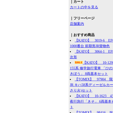
｜カート
カートの中を見る
｜フリーページ
店舗案内
｜おすすめ商品
【KATO】 3019-6 EF
1000番台 前期形JR貨物色
【KATO】 3064-1 EF8
次形
【KATO】 10-12
155系 修学旅行電車 「ひ
きぼう」 8両基本セット
【TOMIX】 97904 
JR キハ58系ディーゼルカー
さり火)セット
【KATO】 10-1623 4
夜行急行「きそ」 6両基本
ト
【TOMIX】 98416 JR