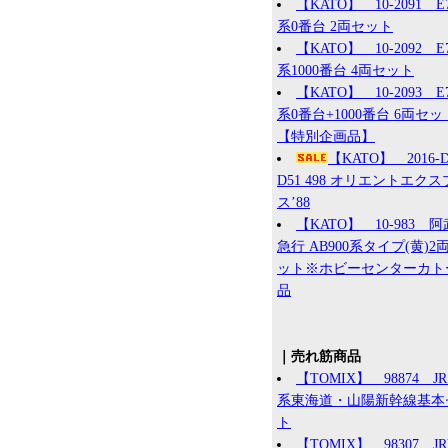
【KATO】 10-2091 E
系0番台 2両セット
【KATO】 10-2092 E
系1000番台 4両セット
【KATO】 10-2093 E
系0番台+1000番台 6両セッ
【特別企画品】
【KATO】 2016
D51 498 オリエントエク
ス’88
【KATO】 10-983 
急行 AB900系タイプ(黄)2
ット※ホビーセンターカト
品
｜売れ筋商品
【TOMIX】 98874 JR 
系東海道・山陽新幹線基本
ト
【TOMIX】 98307 J