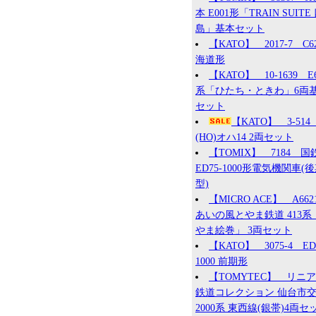
本 E001形「TRAIN SUITE
島」基本セット
【KATO】 2017-7 C6
海道形
【KATO】 10-1639 E
系「ひたち・ときわ」6両
セット
【KATO】 3-51
(HO)オハ14 2両セット
【TOMIX】 7184 国
ED75-1000形電気機関車(
型)
【MICRO ACE】 A66
あいの風とやま鉄道 413系
やま絵巻」 3両セット
【KATO】 3075-4 ED
1000 前期形
【TOMYTEC】 リニ
鉄道コレクション 仙台市
2000系 東西線(銀帯)4両セ