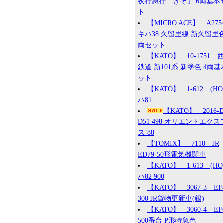
夜行急行「きそ」 6両基本
ト
【MICRO ACE】 A27
キハ38 久留里線 新久留里色
両セット
【KATO】 10-1751 
鉄道 新101系 新塗色 4両
ット
【KATO】 1-612 (HO
ハ81
【KATO】 2016
D51 498 オリエントエク
ス’88
【TOMIX】 7110 JR
ED79-50形電気機関車
【KATO】 1-613 (HO
ハ82 900
【KATO】 3067-3 EF
300 JR貨物更新車(銀)
【KATO】 3060-4 EF
500番台 P形特急色