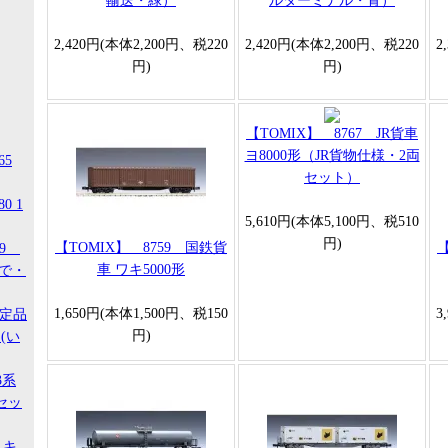
輸送・緑）
ルターミナル・青）
2,420円(本体2,200円、税220
2,420円(本体2,200円、税220
2
円)
円)
【TOMIX】 8767 JR貨車
ヨ8000形（JR貨物仕様・2両
65
セット）
0 1
5,610円(本体5,100円、税510
円)
【TOMIX】 8759 国鉄貨
【
99
車 ワキ5000形
ので・
1,650円(本体1,500円、税150
3
限定品
円)
(い
3系
セッ
 キ