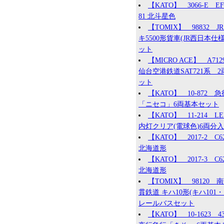
【KATO】 3066-E EF
81 北斗星色
【TOMIX】 98832 JR
キ5500形貨車(JR西日本仕様
ット
【MICRO ACE】 A71
仙台空港鉄道SAT721系 2
ット
【KATO】 10-872 急
「ニセコ」6両基本セット
【KATO】 11-214 L
内灯クリア(電球色)6両分入
【KATO】 2017-2 C62
北海道形
【KATO】 2017-3 C62
北海道形
【TOMIX】 98120 
貫鉄道 キハ10形(キハ101・1
レールバスセット
【KATO】 10-1623 4