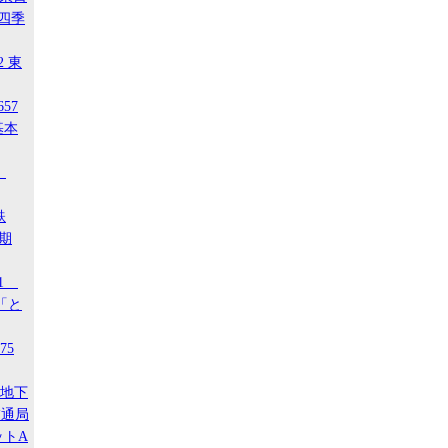
 四季
2 東
657
基本
4
鉄
後期
21
「と
75
ア地下
交通局
ットA