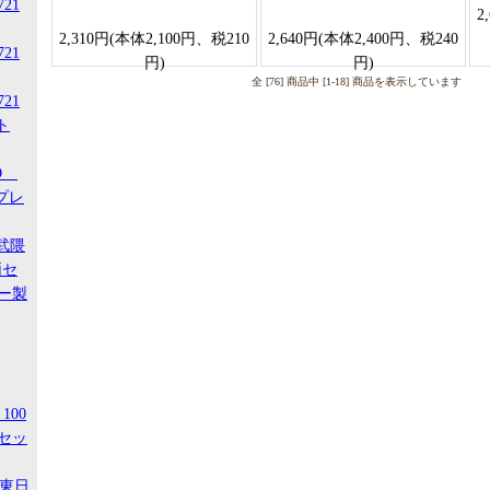
721
2
2,310円(本体2,100円、税210
2,640円(本体2,400円、税240
721
円)
円)
全 [76] 商品中 [1-18] 商品を表示しています
721
ト
-D
スプレ
阿武隈
両セ
ー製
100
セッ
R東日