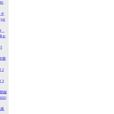
81
 チ
)セ
29
両セ
行
ED室
 2
 3
南部縦
02)
3系