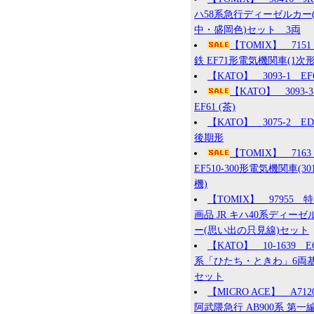
ハ58系急行ディーゼルカー
中・盛岡色)セット 3両
【TOMIX】 715
鉄 EF71形電気機関車(1次形
【KATO】 3093-1 EF
【KATO】 3093
EF61 (茶)
【KATO】 3075-2 ED7
後期形
【TOMIX】 7163
EF510-300形電気機関車(30
機)
【TOMIX】 97955 
画品 JR キハ40系ディーゼ
ー(思い出の只見線)セット
【KATO】 10-1639 E
系「ひたち・ときわ」6両
セット
【MICRO ACE】 A71
阿武隈急行 AB900系 第一編