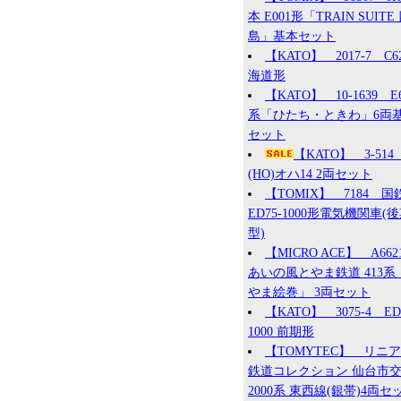
本 E001形「TRAIN SUITE
島」基本セット
【KATO】 2017-7 C6
海道形
【KATO】 10-1639 E
系「ひたち・ときわ」6両
セット
【KATO】 3-51
(HO)オハ14 2両セット
【TOMIX】 7184 国
ED75-1000形電気機関車(
型)
【MICRO ACE】 A66
あいの風とやま鉄道 413系
やま絵巻」 3両セット
【KATO】 3075-4 ED
1000 前期形
【TOMYTEC】 リニ
鉄道コレクション 仙台市
2000系 東西線(銀帯)4両セ