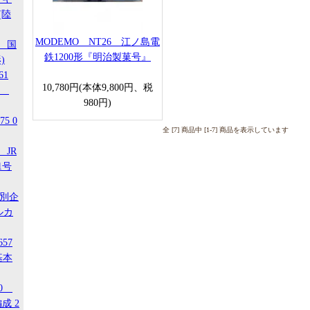
(陸
MODEMO NT26 江ノ島電
1 国
鉄1200形『明治製菓号』
)
61
10,780円(本体9,800円、税
-3
980円)
5 0
全 [7] 商品中 [1-7] 商品を表示しています
 JR
1号
特別企
ルカ
657
基本
20
成 2