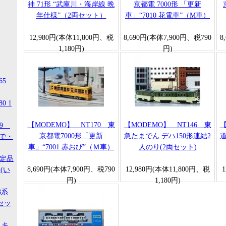
神 71形 “武庫川・海岸線 晩
京都電 7000形 「更新
年仕様”（2両セット）
車」“7010 花電車”（M車）
12,980円(本体11,800円、税
8,690円(本体7,900円、税790
8
1,180円)
円)
65
0 1
【MODEMO】 NT170 東
【MODEMO】 NT146 東
【
99
京都電7000形「更新
急たまでん デハ150形連結2
道
ので・
車」“7001 赤おび”（Ｍ車）
人のり(2両セット)
限定品
8,690円(本体7,900円、税790
12,980円(本体11,800円、税
(い
円)
1,180円)
3系
セッ
 キ