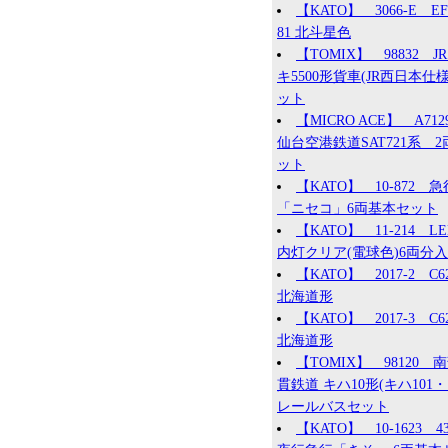
【KATO】 3066-E EF
81 北斗星色
【TOMIX】 98832 JR
キ5500形貨車(JR西日本仕様
ット
【MICRO ACE】 A71
仙台空港鉄道SAT721系 2
ット
【KATO】 10-872 急
「ニセコ」6両基本セット
【KATO】 11-214 L
内灯クリア(電球色)6両分入
【KATO】 2017-2 C62
北海道形
【KATO】 2017-3 C62
北海道形
【TOMIX】 98120 
貫鉄道 キハ10形(キハ101・1
レールバスセット
【KATO】 10-1623 4