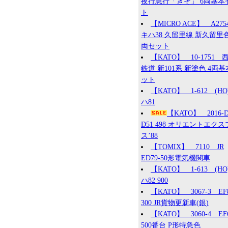
夜行急行「きそ」 6両基本
ト
【MICRO ACE】 A27
キハ38 久留里線 新久留里色
両セット
【KATO】 10-1751 
鉄道 新101系 新塗色 4両
ット
【KATO】 1-612 (HO
ハ81
【KATO】 2016
D51 498 オリエントエク
ス’88
【TOMIX】 7110 JR
ED79-50形電気機関車
【KATO】 1-613 (HO
ハ82 900
【KATO】 3067-3 EF
300 JR貨物更新車(銀)
【KATO】 3060-4 EF
500番台 P形特急色