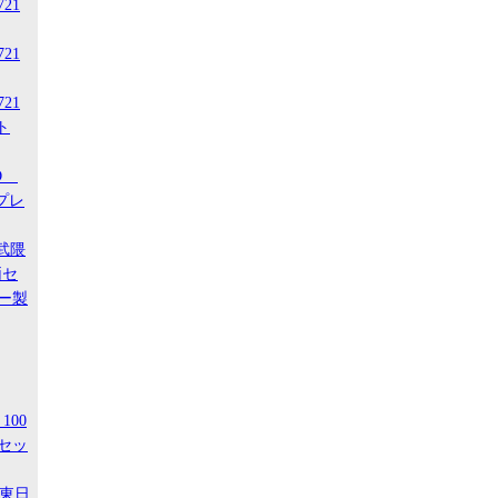
721
721
721
ト
-D
スプレ
阿武隈
両セ
ー製
100
セッ
R東日