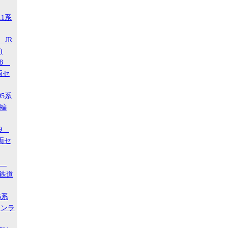
11系
 JR
)
18
両セ
05系
タ編
29
両セ
00
ジ鉄道
5系
タンラ