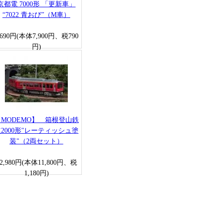
京都電 7000形 「更新車」
“7022 青おび”（M車）
,690円(本体7,900円、税790
円)
MODEMO】 箱根登山鉄
2000形"レーティッシュ塗
装"（2両セット）
12,980円(本体11,800円、税
1,180円)