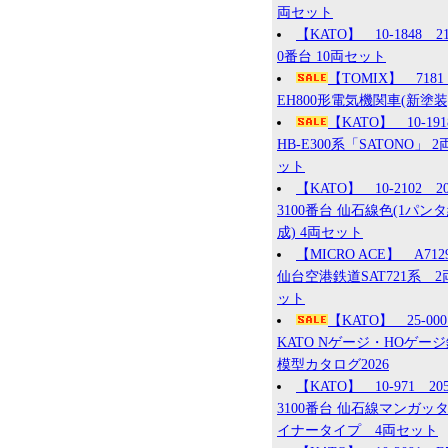
両セット
【KATO】 10-1848 2
0番台 10両セット
【TOMIX】 7181
EH800形電気機関車(新塗装
【KATO】 10-19
HB-E300系「SATONO」 2
ット
【KATO】 10-2102 2
3100番台 仙石線色(1パン
成) 4両セット
【MICRO ACE】 A71
仙台空港鉄道SAT721系 2
ット
【KATO】 25-0
KATO Nゲージ・HOゲー
模型カタログ2026
【KATO】 10-971 20
3100番台 仙石線マンガッ
イナータイプ 4両セット