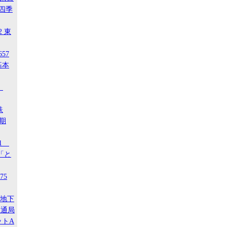
 四季
2 東
657
基本
4
鉄
後期
21
「と
75
ア地下
交通局
ットA