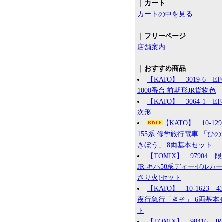
｜カート
カートの中を見る
｜フリーページ
店舗案内
｜おすすめ商品
【KATO】 3019-6 EF
1000番台 前期形JR貨物色
【KATO】 3064-1 EF8
次形
【KATO】 10-12
155系 修学旅行電車 「ひ
きぼう」 8両基本セット
【TOMIX】 97904 
JR キハ58系ディーゼルカー
さり火)セット
【KATO】 10-1623 4
夜行急行「きそ」 6両基本
ト
【TOMIX】 98416 JR