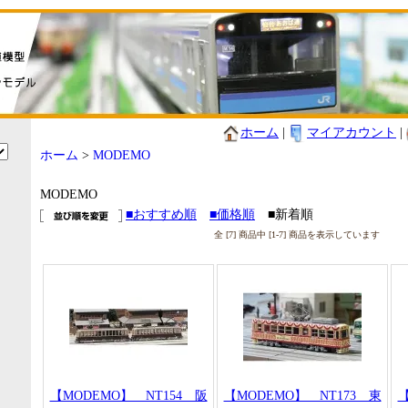
ホーム
|
マイアカウント
|
ホーム
>
MODEMO
MODEMO
■おすすめ順
■価格順
■新着順
全 [7] 商品中 [1-7] 商品を表示しています
【MODEMO】 NT154 阪
【MODEMO】 NT173 東
【