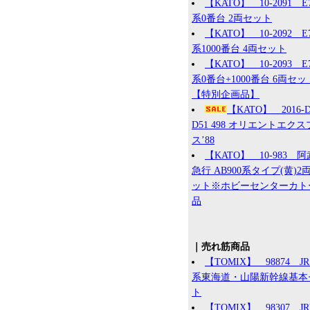
【KATO】 10-2091 E
系0番台 2両セット
【KATO】 10-2092 E
系1000番台 4両セット
【KATO】 10-2093 E
系0番台+1000番台 6両セッ
【特別企画品】
【KATO】 2016
D51 498 オリエントエク
ス’88
【KATO】 10-983 
急行 AB900系タイプ(黄)2
ット※ホビーセンターカト
品
｜売れ筋商品
【TOMIX】 98874 JR 
系東海道・山陽新幹線基本
ト
【TOMIX】 98307 J