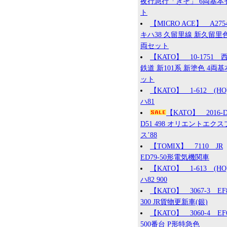
夜行急行「きそ」 6両基本
ト
【MICRO ACE】 A27
キハ38 久留里線 新久留里色
両セット
【KATO】 10-1751 
鉄道 新101系 新塗色 4両
ット
【KATO】 1-612 (HO
ハ81
【KATO】 2016
D51 498 オリエントエク
ス’88
【TOMIX】 7110 JR
ED79-50形電気機関車
【KATO】 1-613 (HO
ハ82 900
【KATO】 3067-3 EF
300 JR貨物更新車(銀)
【KATO】 3060-4 EF
500番台 P形特急色