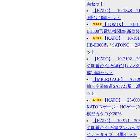
両セット
【KATO】 10-1848 2
0番台 10両セット
【TOMIX】 7181
EH800形電気機関車(新塗装
【KATO】 10-19
HB-E300系「SATONO」 2
ット
【KATO】 10-2102 2
3100番台 仙石線色(1パン
成) 4両セット
【MICRO ACE】 A71
仙台空港鉄道SAT721系 2
ット
【KATO】 25-0
KATO Nゲージ・HOゲー
模型カタログ2026
【KATO】 10-971 20
3100番台 仙石線マンガッ
イナータイプ 4両セット