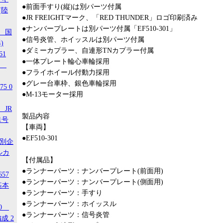
●前面手すり(縦)は別パーツ付属
(陸
●JR FREIGHTマーク、「RED THUNDER」ロゴ印刷済み
●ナンバープレートは別パーツ付属「EF510-301」
1 国
●信号炎管、ホイッスルは別パーツ付属
)
●ダミーカプラー、自連形TNカプラー付属
61
●一体プレート輪心車輪採用
-3
●フライホイール付動力採用
●グレー台車枠、銀色車輪採用
5 0
●M-13モーター採用
 JR
製品内容
1号
【車両】
●EF510-301
特別企
ルカ
【付属品】
●ランナーパーツ：ナンバープレート(前面用)
657
●ランナーパーツ：ナンバープレート(側面用)
基本
●ランナーパーツ：手すり
●ランナーパーツ：ホイッスル
20
●ランナーパーツ：信号炎管
成 2