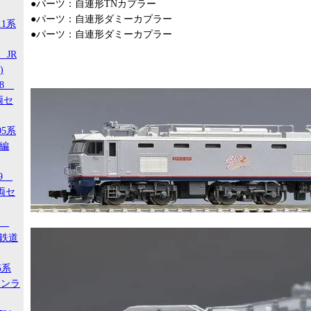
●パーツ：自連形TNカプラー
●パーツ：自連形ダミーカプラー
11系
●パーツ：自連形ダミーカプラー
 JR
)
18
両セ
05系
タ編
29
両セ
00
ジ鉄道
5系
タンラ