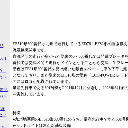
EF510形300番代は九州で運行しているED76・EF81形の置
65
流電気機関車です。
直流区間の走行が多かった従来の0・500番代では発電ブレーキを
0 1
番代では交流区間の走行がメインとなることから交流回生ブレ
塗色はEF81形300番代を受け継いだ銀色をベースに車体下部に
99
となっており、また従来のEF510形の愛称「ECO-POWER レ
ので・
面にはロゴが配置されています。
量産先行車である301号機が2021年12月に登場し、2023年3
限定品
を実施しています。
(い
3系
特徴
セッ
●九州地区用のEF510形300番代のうち、量産先行車である301
●ヘッドライトは常点灯基板装備
 キ