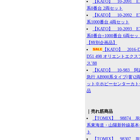
【KATO】 10-2091 E
系0番台 2両セット
【KATO】 10-2092 E
系1000番台 4両セット
【KATO】 10-2093 E
系0番台+1000番台 6両セッ
【特別企画品】
【KATO】 2016
D51 498 オリエントエク
ス’88
【KATO】 10-983 
急行 AB900系タイプ(黄)2
ット※ホビーセンターカト
品
｜売れ筋商品
【TOMIX】 98874 JR 
系東海道・山陽新幹線基本
ト
【TOMIX】 98307 J