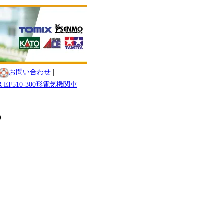
お問い合わせ
|
R EF510-300形電気機関車
)