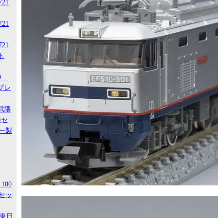
721
721
721
ト
-D
スプレ
阿武隈
両セ
ー製
100
セッ
R東日