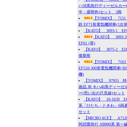
ハ58系急行ディーゼルカー
中・盛岡色)セット 3両
【TOMIX】 715
鉄 EF71形電気機関車(1次形
【KATO】 3093-1 EF
【KATO】 3093
EF61 (茶)
【KATO】 3075-2 ED7
後期形
【TOMIX】 7163
EF510-300形電気機関車(30
機)
【TOMIX】 97955 
画品 JR キハ40系ディーゼ
ー(思い出の只見線)セット
【KATO】 10-1639 E
系「ひたち・ときわ」6両
セット
【MICRO ACE】 A71
阿武隈急行 AB900系 第一編