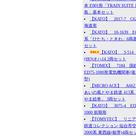
本 E001形「TRAIN SUITE
島」基本セット
【KATO】 2017-7 C6
海道形
【KATO】 10-1639 E
系「ひたち・ときわ」6両
セット
【KATO】 3-51
(HO)オハ14 2両セット
【TOMIX】 7184 国
ED75-1000形電気機関車(
型)
【MICRO ACE】 A66
あいの風とやま鉄道 413系
やま絵巻」 3両セット
【KATO】 3075-4 ED
1000 前期形
【TOMYTEC】 リニ
鉄道コレクション 仙台市
2000系 東西線(銀帯)4両セ