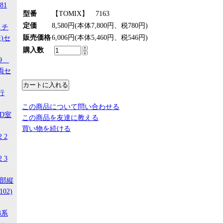
81
型番
【TOMIX】 7163
定価
8,580円(本体7,800円、税780円)
 チ
販売価格
6,006円(本体5,460円、税546円)
)セ
購入数
29
両セ
行
この商品について問い合わせる
ED室
この商品を友達に教える
買い物を続ける
 2
 3
南部縦
02)
3系