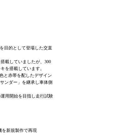
き換えを目的として登場した交直
搭載していましたが、300
ーキを搭載しています。
紺色と赤帯を配したデザイン
ッドサンダー」を継承し車体側
月頃の運用開始を目指し走行試験
号機を新規製作で再現