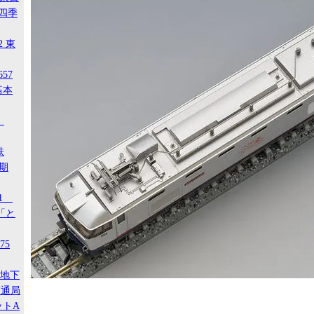
 四季
2 東
657
基本
4
鉄
後期
21
「と
75
ア地下
交通局
ットA