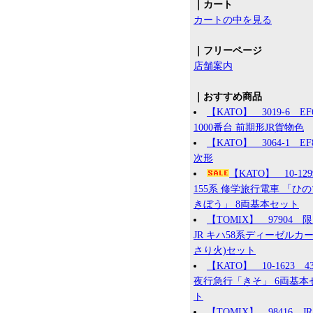
｜カート
カートの中を見る
｜フリーページ
店舗案内
｜おすすめ商品
【KATO】 3019-6 EF
1000番台 前期形JR貨物色
【KATO】 3064-1 EF8
次形
【KATO】 10-12
155系 修学旅行電車 「ひ
きぼう」 8両基本セット
【TOMIX】 97904 
JR キハ58系ディーゼルカー
さり火)セット
【KATO】 10-1623 4
夜行急行「きそ」 6両基本
ト
【TOMIX】 98416 JR