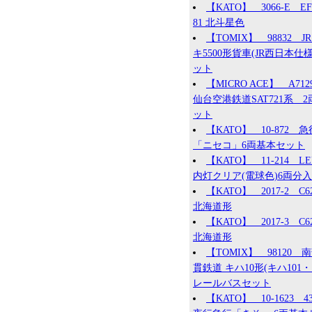
【KATO】 3066-E EF
81 北斗星色
【TOMIX】 98832 JR
キ5500形貨車(JR西日本仕様
ット
【MICRO ACE】 A71
仙台空港鉄道SAT721系 2
ット
【KATO】 10-872 急
「ニセコ」6両基本セット
【KATO】 11-214 L
内灯クリア(電球色)6両分入
【KATO】 2017-2 C62
北海道形
【KATO】 2017-3 C62
北海道形
【TOMIX】 98120 
貫鉄道 キハ10形(キハ101・1
レールバスセット
【KATO】 10-1623 4