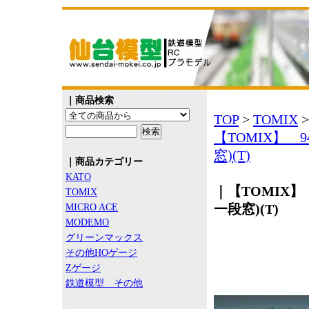
｜商品検索
TOP
>
TOMIX
【TOMIX】 
窓)(T)
｜商品カテゴリー
KATO
｜【TOMIX】
TOMIX
一段窓)(T)
MICRO ACE
MODEMO
グリーンマックス
その他HOゲージ
Zゲージ
鉄道模型 その他