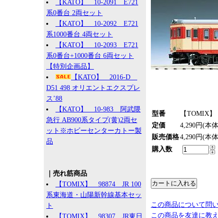
【KATO】 10-2091 E721
系0番台 2両セット
【KATO】 10-2092 E721
系1000番台 4両セット
【KATO】 10-2093 E721
系0番台+1000番台 6両セット
【特別企画品】
【KATO】 2016-D
D51 498 オリエントエクスプレ
ス’88
【KATO】 10-983 阿武隈
型番
【TOMIX】 
急行 AB900系タイプ(黄)2両セ
定価
4,290円(本
ット※ホビーセンターカトー製
販売価格
4,290円(本
品
購入数
｜売れ筋商品
【TOMIX】 98874 JR 100
系東海道・山陽新幹線基本セッ
この商品について問
ト
この商品を友達に教
【TOMIX】 98307 JR東日