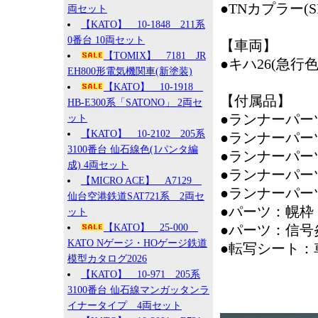
●TNカプラー(
両セット
【KATO】 10-1848 211系
0番台 10両セット
【車両】
【TOMIX】 7181 JR
●キハ26(急行色
EH800形電気機関車(新塗装)
【KATO】 10-1918
【付属品】
HB-E300系「SATONO」 2両セ
●ランナーパー
ット
【KATO】 10-2102 205系
●ランナーパー
3100番台 仙石線色(1パンタ編
●ランナーパー
成) 4両セット
●ランナーパー
【MICRO ACE】 A7129
●ランナーパー
仙台空港鉄道SAT721系 2両セ
●パーツ：幌枠
ット
【KATO】 25-000
●パーツ：信号
KATO Nゲージ・HOゲージ鉄道
●転写シート：
模型カタログ2026
【KATO】 10-971 205系
3100番台 仙石線マンガッタンラ
イナータイプ 4両セット