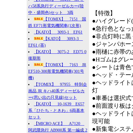
ハ58系急行ディーゼルカー(陸
【特徴】
中・盛岡色)セット 3両
【TOMIX】 7151 国
●ハイグレード(
鉄 EF71形電気機関車(1次形)
●急行色となっ
【KATO】 3093-1 EF61
●非点灯時に黒
【KATO】 3093-3
●ジャンパホー
EF61 (茶)
●雨樋に赤帯の
【KATO】 3075-2 ED75 0
後期形
●Hゴムはグレ
【TOMIX】 7163 JR
●シートは青色
EF510-300形電気機関車(301号
●ヘッド・テー
機)
●ヘッドライト
【TOMIX】 97955 特別企
灯
画品 JR キハ40系ディーゼルカ
●車番は選択式
ー(思い出の只見線)セット
【KATO】 10-1639 E657
●前面渡り板は
系「ひたち・ときわ」6両基本
●ヘッドライト
セット
現可能
【MICRO ACE】 A7120
●新集電システ
阿武隈急行 AB900系 第一編成 2