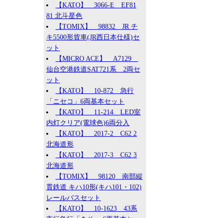
【KATO】 3066-E EF81
81 北斗星色
【TOMIX】 98832 JR チ
キ5500形貨車(JR西日本仕様)セ
ット
【MICRO ACE】 A7129
仙台空港鉄道SAT721系 2両セ
ット
【KATO】 10-872 急行
「ニセコ」6両基本セット
【KATO】 11-214 LED室
内灯クリア(電球色)6両分入
【KATO】 2017-2 C62 2
北海道形
【KATO】 2017-3 C62 3
北海道形
【TOMIX】 98120 南部縦
貫鉄道 キハ10形(キハ101・102)
レールバスセット
【KATO】 10-1623 43系