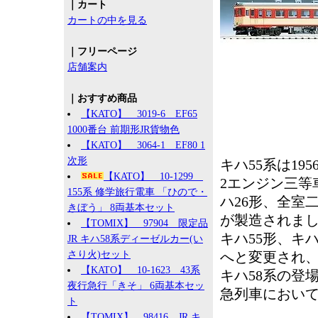
｜カート
カートの中を見る
｜フリーページ
店舗案内
｜おすすめ商品
【KATO】 3019-6 EF65
1000番台 前期形JR貨物色
【KATO】 3064-1 EF80 1
次形
キハ55系は1
【KATO】 10-1299
2エンジン三等
155系 修学旅行電車 「ひので・
ハ26形、全室
きぼう」 8両基本セット
が製造されま
【TOMIX】 97904 限定品
キハ55形、キ
JR キハ58系ディーゼルカー(い
さり火)セット
へと変更され
【KATO】 10-1623 43系
キハ58系の登
夜行急行「きそ」 6両基本セッ
急列車におい
ト
【TOMIX】 98416 JR キ