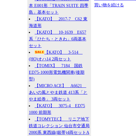
買い物を続ける
本 E001形「TRAIN SUITE 四季
島」基本セット
【KATO】 2017-7 C62 東
海道形
【KATO】 10-1639 E657
系「ひたち・ときわ」6両基本
セット
【KATO】 3-514
(HO)オハ14 2両セット
【TOMIX】 7184 国鉄
ED75-1000形電気機関車(後期
型)
【MICRO ACE】 A6621
あいの風とやま鉄道 413系「と
やま絵巻」 3両セット
【KATO】 3075-4 ED75
1000 前期形
【TOMYTEC】 リニア地下
鉄道コレクション 仙台市交通局
2000系 東西線(銀帯)4両セットA