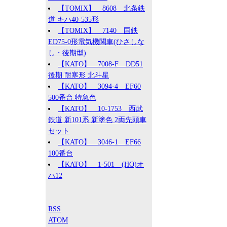
【TOMIX】 8608 北条鉄
道 キハ40-535形
【TOMIX】 7140 国鉄
ED75-0形電気機関車(ひさしな
し・後期型)
【KATO】 7008-F DD51
後期 耐寒形 北斗星
【KATO】 3094-4 EF60
500番台 特急色
【KATO】 10-1753 西武
鉄道 新101系 新塗色 2両先頭車
セット
【KATO】 3046-1 EF66
100番台
【KATO】 1-501 (HO)オ
ハ12
RSS
ATOM