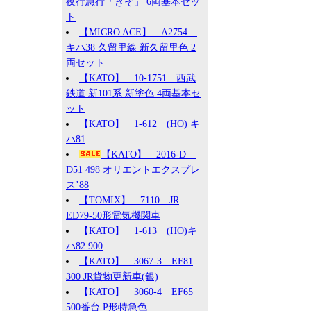
夜行急行「きそ」 6両基本セッ
ト
【MICRO ACE】 A2754
キハ38 久留里線 新久留里色 2
両セット
【KATO】 10-1751 西武
鉄道 新101系 新塗色 4両基本セ
ット
【KATO】 1-612 (HO) キ
ハ81
【KATO】 2016-D
D51 498 オリエントエクスプレ
ス’88
【TOMIX】 7110 JR
ED79-50形電気機関車
【KATO】 1-613 (HO)キ
ハ82 900
【KATO】 3067-3 EF81
300 JR貨物更新車(銀)
【KATO】 3060-4 EF65
500番台 P形特急色