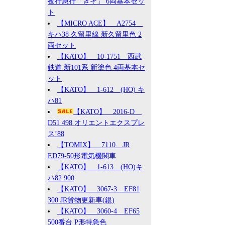
夜行急行「きそ」 6両基本セッ
ト
【MICRO ACE】 A2754
キハ38 久留里線 新久留里色 2
両セット
【KATO】 10-1751 西武
鉄道 新101系 新塗色 4両基本セ
ット
【KATO】 1-612 (HO) キ
ハ81
【KATO】 2016-D
D51 498 オリエントエクスプレ
ス’88
【TOMIX】 7110 JR
ED79-50形電気機関車
【KATO】 1-613 (HO)キ
ハ82 900
【KATO】 3067-3 EF81
300 JR貨物更新車(銀)
【KATO】 3060-4 EF65
500番台 P形特急色