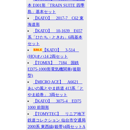
本 E001形「TRAIN SUITE 四季
島」基本セット
【KATO】 2017-7 C62 東
海道形
【KATO】 10-1639 E657
系「ひたち・ときわ」6両基本
セット
【KATO】 3-514
(HO)オハ14 2両セット
【TOMIX】 7184 国鉄
ED75-1000形電気機関車(後期
型)
【MICRO ACE】 A6621
あいの風とやま鉄道 413系「と
やま絵巻」 3両セット
【KATO】 3075-4 ED75
1000 前期形
【TOMYTEC】 リニア地下
鉄道コレクション 仙台市交通局
2000系 東西線(銀帯)4両セットA