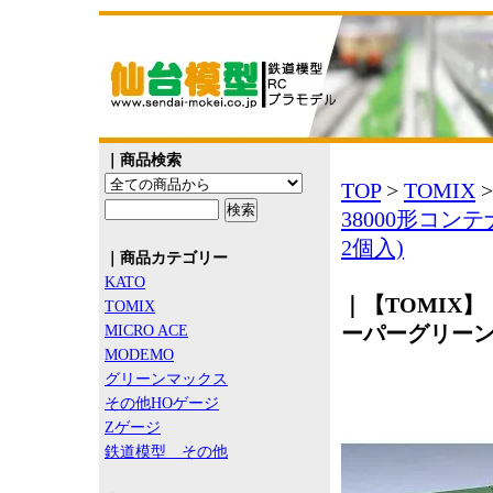
｜商品検索
TOP
>
TOMIX
38000形コ
2個入)
｜商品カテゴリー
KATO
｜【TOMIX】 
TOMIX
ーパーグリーン
MICRO ACE
MODEMO
グリーンマックス
その他HOゲージ
Zゲージ
鉄道模型 その他