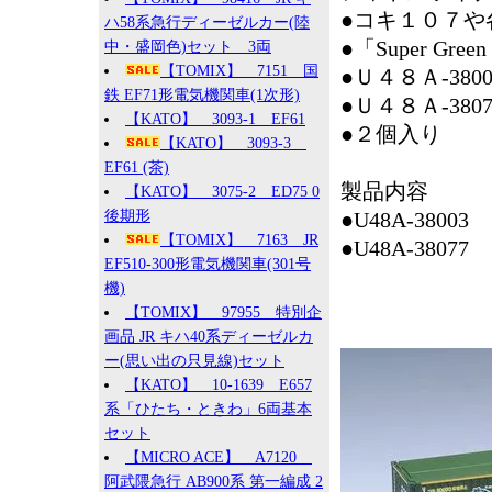
●コキ１０７や
ハ58系急行ディーゼルカー(陸
●「Super Gre
中・盛岡色)セット 3両
【TOMIX】 7151 国
●Ｕ４８Ａ-3
鉄 EF71形電気機関車(1次形)
●Ｕ４８Ａ-3
【KATO】 3093-1 EF61
●２個入り
【KATO】 3093-3
EF61 (茶)
製品内容
【KATO】 3075-2 ED75 0
後期形
●U48A-38003
【TOMIX】 7163 JR
●U48A-38077
EF510-300形電気機関車(301号
機)
【TOMIX】 97955 特別企
画品 JR キハ40系ディーゼルカ
ー(思い出の只見線)セット
【KATO】 10-1639 E657
系「ひたち・ときわ」6両基本
セット
【MICRO ACE】 A7120
阿武隈急行 AB900系 第一編成 2