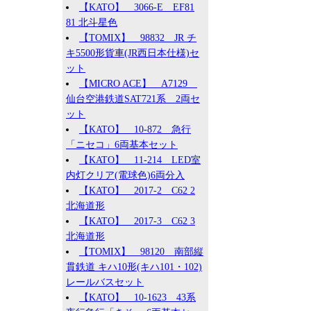
【KATO】 3066-E EF81
81 北斗星色
【TOMIX】 98832 JR チ
キ5500形貨車(JR西日本仕様)セ
ット
【MICRO ACE】 A7129
仙台空港鉄道SAT721系 2両セ
ット
【KATO】 10-872 急行
「ニセコ」6両基本セット
【KATO】 11-214 LED室
内灯クリア(電球色)6両分入
【KATO】 2017-2 C62 2
北海道形
【KATO】 2017-3 C62 3
北海道形
【TOMIX】 98120 南部縦
貫鉄道 キハ10形(キハ101・102)
レールバスセット
【KATO】 10-1623 43系