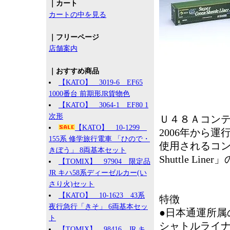
｜カート
カートの中を見る
｜フリーページ
店舗案内
｜おすすめ商品
【KATO】 3019-6 EF65
1000番台 前期形JR貨物色
【KATO】 3064-1 EF80 1
次形
Ｕ４８Ａコン
【KATO】 10-1299
2006年から
155系 修学旅行電車 「ひので・
使用されるコンテ
きぼう」 8両基本セット
Shuttle L
【TOMIX】 97904 限定品
JR キハ58系ディーゼルカー(い
さり火)セット
【KATO】 10-1623 43系
特徴
夜行急行「きそ」 6両基本セッ
●日本通運所属
ト
シャトルライ
【TOMIX】 98416 JR キ