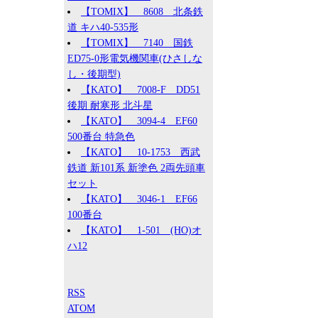
【TOMIX】 8608 北条鉄
道 キハ40-535形
【TOMIX】 7140 国鉄
ED75-0形電気機関車(ひさしな
し・後期型)
【KATO】 7008-F DD51
後期 耐寒形 北斗星
【KATO】 3094-4 EF60
500番台 特急色
【KATO】 10-1753 西武
鉄道 新101系 新塗色 2両先頭車
セット
【KATO】 3046-1 EF66
100番台
【KATO】 1-501 (HO)オ
ハ12
RSS
ATOM