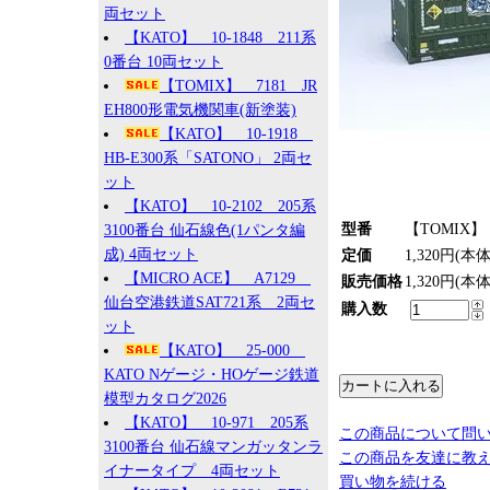
両セット
【KATO】 10-1848 211系
0番台 10両セット
【TOMIX】 7181 JR
EH800形電気機関車(新塗装)
【KATO】 10-1918
HB-E300系「SATONO」 2両セ
ット
【KATO】 10-2102 205系
型番
【TOMIX】 
3100番台 仙石線色(1パンタ編
成) 4両セット
定価
1,320円(本
【MICRO ACE】 A7129
販売価格
1,320円(本
仙台空港鉄道SAT721系 2両セ
購入数
ット
【KATO】 25-000
KATO Nゲージ・HOゲージ鉄道
模型カタログ2026
【KATO】 10-971 205系
この商品について問
3100番台 仙石線マンガッタンラ
この商品を友達に教
イナータイプ 4両セット
買い物を続ける