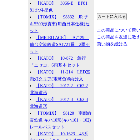
【KATO】 3066-E EF81
81 北斗星色
【TOMIX】 98832 JR チ
キ5500形貨車(JR西日本仕様)セ
この商品について問
ット
この商品を友達に教
【MICRO ACE】 A7129
買い物を続ける
仙台空港鉄道SAT721系 2両セ
ット
【KATO】 10-872 急行
「ニセコ」6両基本セット
【KATO】 11-214 LED室
内灯クリア(電球色)6両分入
【KATO】 2017-2 C62 2
北海道形
【KATO】 2017-3 C62 3
北海道形
【TOMIX】 98120 南部縦
貫鉄道 キハ10形(キハ101・102)
レールバスセット
【KATO】 10-1623 43系