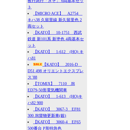
夜行急行「きそ」 6両基本セッ
ト
【MICRO ACE】 A2754
キハ38 久留里線 新久留里色 2
両セット
【KATO】 10-1751 西武
鉄道 新101系 新塗色 4両基本セ
ット
【KATO】 1-612 (HO) キ
ハ81
【KATO】 2016-D
D51 498 オリエントエクスプレ
ス’88
【TOMIX】 7110 JR
ED79-50形電気機関車
【KATO】 1-613 (HO)キ
ハ82 900
【KATO】 3067-3 EF81
300 JR貨物更新車(銀)
【KATO】 3060-4 EF65
500番台 P形特急色