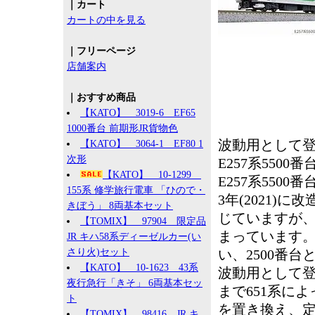
｜カート
カートの中を見る
｜フリーページ
店舗案内
｜おすすめ商品
【KATO】 3019-6 EF65
1000番台 前期形JR貨物色
波動用として
【KATO】 3064-1 EF80 1
次形
E257系5500番
【KATO】 10-1299
E257系550
155系 修学旅行電車 「ひので・
3年(2021)
きぼう」 8両基本セット
じていますが
【TOMIX】 97904 限定品
まっています
JR キハ58系ディーゼルカー(い
さり火)セット
い、2500番
【KATO】 10-1623 43系
波動用として登
夜行急行「きそ」 6両基本セッ
まで651系に
ト
を置き換え、定
【TOMIX】 98416 JR キ