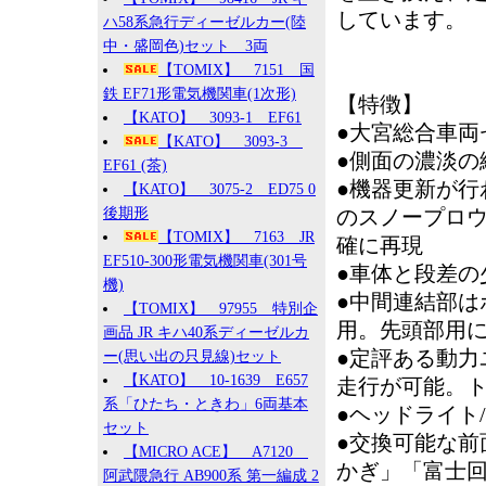
しています。
ハ58系急行ディーゼルカー(陸
中・盛岡色)セット 3両
【TOMIX】 7151 国
鉄 EF71形電気機関車(1次形)
【特徴】
【KATO】 3093-1 EF61
●大宮総合車両
【KATO】 3093-3
●側面の濃淡の
EF61 (茶)
●機器更新が行
【KATO】 3075-2 ED75 0
後期形
のスノープロ
【TOMIX】 7163 JR
確に再現
EF510-300形電気機関車(301号
●車体と段差の
機)
●中間連結部は
【TOMIX】 97955 特別企
用。先頭部用に
画品 JR キハ40系ディーゼルカ
●定評ある動力
ー(思い出の只見線)セット
【KATO】 10-1639 E657
走行が可能。
系「ひたち・ときわ」6両基本
●ヘッドライト
セット
●交換可能な
【MICRO ACE】 A7120
かぎ」「富士
阿武隈急行 AB900系 第一編成 2