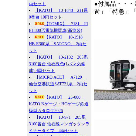
●付属品・・・
両セット
【KATO】 10-1848 211系
遊」「特急」「
0番台 10両セット
【TOMIX】 7181 JR
EH800形電気機関車(新塗装)
【KATO】 10-1918
HB-E300系「SATONO」 2両セ
ット
【KATO】 10-2102 205系
3100番台 仙石線色(1パンタ編
成) 4両セット
【MICRO ACE】 A7129
仙台空港鉄道SAT721系 2両セ
ット
【KATO】 25-000
KATO Nゲージ・HOゲージ鉄道
模型カタログ2026
【KATO】 10-971 205系
3100番台 仙石線マンガッタンラ
イナータイプ 4両セット