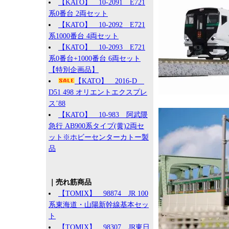
【KATO】 10-2091 E721
系0番台 2両セット
【KATO】 10-2092 E721
系1000番台 4両セット
【KATO】 10-2093 E721
系0番台+1000番台 6両セット
【特別企画品】
【KATO】 2016-D
D51 498 オリエントエクスプレ
ス’88
【KATO】 10-983 阿武隈
急行 AB900系タイプ(黄)2両セ
ット※ホビーセンターカトー製
品
｜売れ筋商品
【TOMIX】 98874 JR 100
系東海道・山陽新幹線基本セッ
ト
【TOMIX】 98307 JR東日