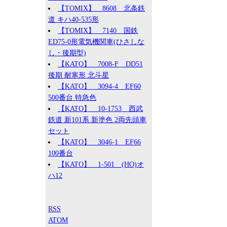
【TOMIX】 8608 北条鉄
道 キハ40-535形
【TOMIX】 7140 国鉄
ED75-0形電気機関車(ひさしな
し・後期型)
【KATO】 7008-F DD51
後期 耐寒形 北斗星
【KATO】 3094-4 EF60
500番台 特急色
【KATO】 10-1753 西武
鉄道 新101系 新塗色 2両先頭車
セット
【KATO】 3046-1 EF66
100番台
【KATO】 1-501 (HO)オ
ハ12
RSS
ATOM