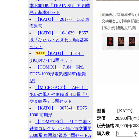
本 E001形「TRAIN SUITE 四季
島」基本セット
【KATO】 2017-7 C62 東
海道形
【KATO】 10-1639 E657
系「ひたち・ときわ」6両基本
セット
【KATO】 3-514
(HO)オハ14 2両セット
【TOMIX】 7184 国鉄
ED75-1000形電気機関車(後期
型)
【MICRO ACE】 A6621
あいの風とやま鉄道 413系「と
やま絵巻」 3両セット
【KATO】 3075-4 ED75
型番
【KATO】 1
1000 前期形
定価
20,900円(本
【TOMYTEC】 リニア地下
販売価格
20,900円(本
鉄道コレクション 仙台市交通局
購入数
2000系 東西線(銀帯)4両セットA