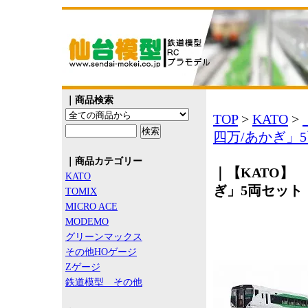
｜商品検索
TOP
>
KATO
>
四万/あかぎ」
｜商品カテゴリー
｜【KATO】 1
KATO
ぎ」5両セット
TOMIX
MICRO ACE
MODEMO
グリーンマックス
その他HOゲージ
Zゲージ
鉄道模型 その他