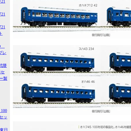
721
721
721
ト
-D
スプレ
阿武隈
両セ
ー製
100
セッ
R東日