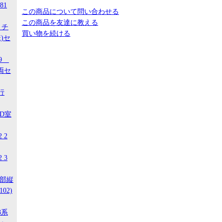
81
この商品について問い合わせる
この商品を友達に教える
 チ
買い物を続ける
)セ
29
両セ
行
ED室
 2
 3
南部縦
02)
3系