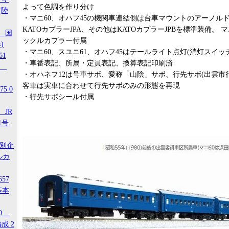
よって色調を作り分け
(陸
・マニ60、オハフ45の機関車連結側は台車マウントのアーノルド
KATOカプラーJPA、その他はKATOカプラーJPBを標準装備。 
1 国
ックルカプラー付属
)
・マニ60、スユニ61、オハフ45はテールライト点灯(消灯スイッ
61
・車番表記、所属・定員表記、換算表記印刷済
-3
・オハネフ12は号車サボ、愛称「山陰」サボ、行先サボ(出雲市
客車は実車に合わせて行先サボのみの形態を再現
5 0
・行先サボシール付属
 JR
1号
特別企
ルカ
657
基本
20
成 2