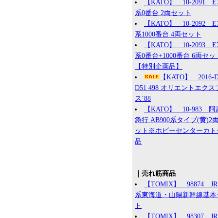
【KATO】 10-2091 E
系0番台 2両セット
【KATO】 10-2092 E
系1000番台 4両セット
【KATO】 10-2093 E
系0番台+1000番台 6両セッ
【特別企画品】
【KATO】 2016
D51 498 オリエントエク
ス’88
【KATO】 10-983 
急行 AB900系タイプ(黄)2
ット※ホビーセンターカト
品
｜売れ筋商品
【TOMIX】 98874 JR 
系東海道・山陽新幹線基本
ト
【TOMIX】 98307 J