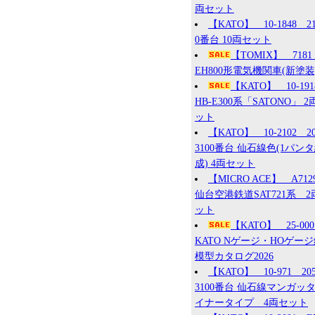
両セット
【KATO】 10-1848 2
0番台 10両セット
【TOMIX】 7181
EH800形電気機関車(新塗装
【KATO】 10-19
HB-E300系「SATONO」 2
ット
【KATO】 10-2102 2
3100番台 仙石線色(1パン
成) 4両セット
【MICRO ACE】 A71
仙台空港鉄道SAT721系 2
ット
【KATO】 25-0
KATO Nゲージ・HOゲー
模型カタログ2026
【KATO】 10-971 20
3100番台 仙石線マンガッ
イナータイプ 4両セット