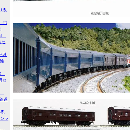
11系
 JR
)
18
両セ
05系
タ編
29
両セ
00
ジ鉄道
5系
タンラ