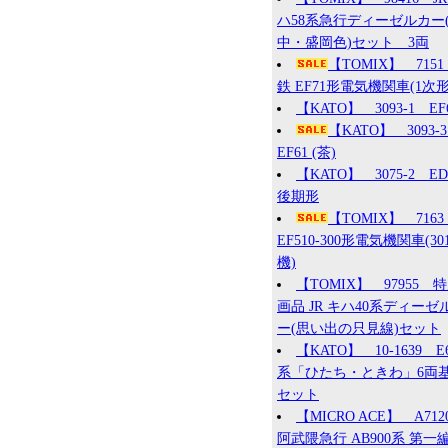
ハ58系急行ディーゼルカー
中・盛岡色)セット 3両
【TOMIX】 715
鉄 EF71形電気機関車(1次形
【KATO】 3093-1 EF
【KATO】 3093
EF61 (茶)
【KATO】 3075-2 ED7
後期形
【TOMIX】 7163
EF510-300形電気機関車(30
機)
【TOMIX】 97955 
画品 JR キハ40系ディーゼ
ー(思い出の只見線)セット
【KATO】 10-1639 E
系「ひたち・ときわ」6両
セット
【MICRO ACE】 A71
阿武隈急行 AB900系 第一編