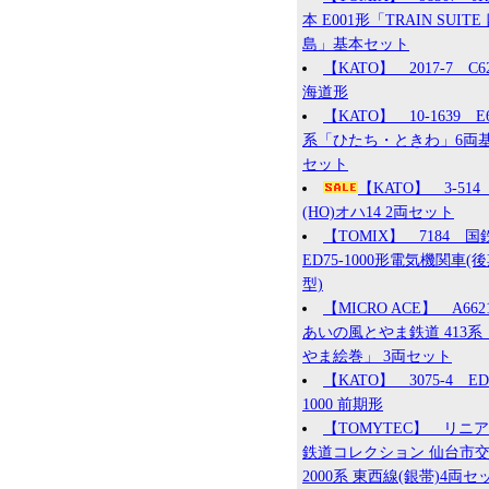
本 E001形「TRAIN SUITE
島」基本セット
【KATO】 2017-7 C6
海道形
【KATO】 10-1639 E
系「ひたち・ときわ」6両
セット
【KATO】 3-51
(HO)オハ14 2両セット
【TOMIX】 7184 国
ED75-1000形電気機関車(
型)
【MICRO ACE】 A66
あいの風とやま鉄道 413系
やま絵巻」 3両セット
【KATO】 3075-4 ED
1000 前期形
【TOMYTEC】 リニ
鉄道コレクション 仙台市
2000系 東西線(銀帯)4両セ