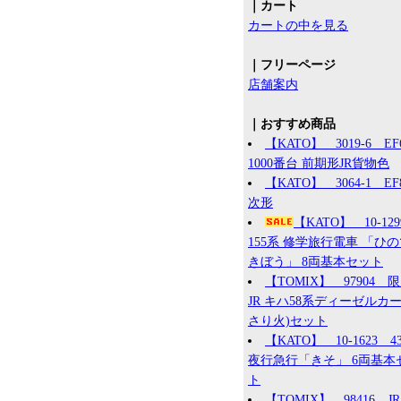
｜カート
カートの中を見る
｜フリーページ
店舗案内
｜おすすめ商品
【KATO】 3019-6 EF
1000番台 前期形JR貨物色
【KATO】 3064-1 EF8
次形
【KATO】 10-12
155系 修学旅行電車 「ひ
きぼう」 8両基本セット
【TOMIX】 97904 
JR キハ58系ディーゼルカー
さり火)セット
【KATO】 10-1623 4
夜行急行「きそ」 6両基本
ト
【TOMIX】 98416 JR