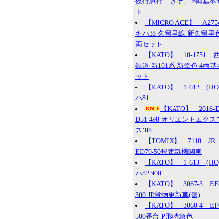
夜行急行「きそ」 6両基本
ト
【MICRO ACE】 A27
キハ38 久留里線 新久留里色
両セット
【KATO】 10-1751 
鉄道 新101系 新塗色 4両
ット
【KATO】 1-612 (HO
ハ81
【KATO】 2016
D51 498 オリエントエク
ス’88
【TOMIX】 7110 JR
ED79-50形電気機関車
【KATO】 1-613 (HO
ハ82 900
【KATO】 3067-3 EF
300 JR貨物更新車(銀)
【KATO】 3060-4 EF
500番台 P形特急色