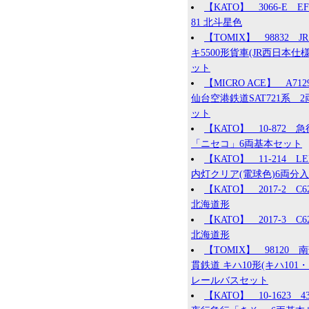
【KATO】 3066-E EF
81 北斗星色
【TOMIX】 98832 JR
キ5500形貨車(JR西日本仕様
ット
【MICRO ACE】 A71
仙台空港鉄道SAT721系 2
ット
【KATO】 10-872 急
「ニセコ」6両基本セット
【KATO】 11-214 L
内灯クリア(電球色)6両分入
【KATO】 2017-2 C62
北海道形
【KATO】 2017-3 C62
北海道形
【TOMIX】 98120 
貫鉄道 キハ10形(キハ101・1
レールバスセット
【KATO】 10-1623 4