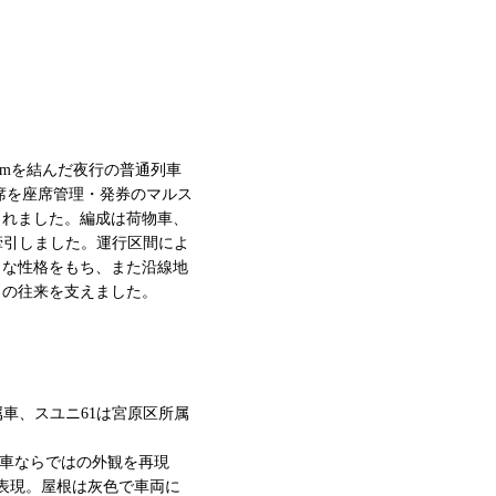
kmを結んだ夜行の普通列車
席を座席管理・発券のマルス
られました。編成は荷物車、
が牽引しました。運行区間によ
々な性格をもち、また沿線地
ノの往来を支えました。
所属車、スユニ61は宮原区所属
中間車ならではの外観を再現
で表現。屋根は灰色で車両に