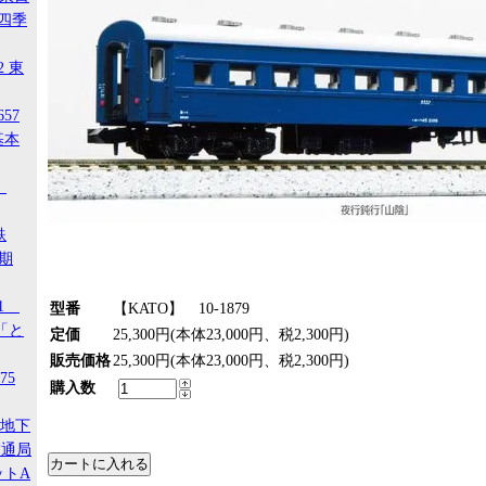
 四季
2 東
657
基本
4
鉄
後期
21
型番
【KATO】 10-1879
「と
定価
25,300円(本体23,000円、税2,300円)
販売価格
25,300円(本体23,000円、税2,300円)
75
購入数
ア地下
交通局
ットA