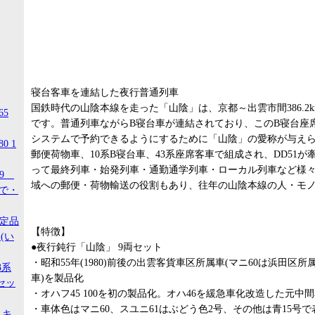
寝台客車を連結した夜行普通列車
国鉄時代の山陰本線を走った「山陰」は、京都～出雲市間386.2
65
です。普通列車ながらB寝台車が連結されており、このB寝台座
システムで予約できるようにするために「山陰」の愛称が与え
0 1
郵便荷物車、10系B寝台車、43系座席客車で組成され、DD51
って最終列車・始発列車・通勤通学列車・ローカル列車など様
99
域への郵便・荷物輸送の役割もあり、往年の山陰本線の人・モ
ので・
限定品
【特徴】
(い
●夜行鈍行「山陰」 9両セット
・昭和55年(1980)前後の出雲客貨車区所属車(マニ60は浜田区
3系
車)を製品化
セッ
・オハフ45 100を初の製品化。オハ46を緩急車化改造した元
・車体色はマニ60、スユニ61はぶどう色2号、その他は青15号
 キ