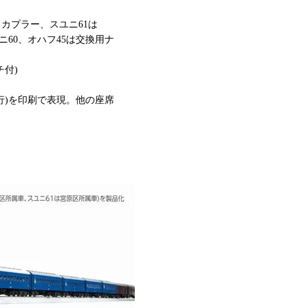
カプラー、スユニ61は
マニ60、オハフ45は交換用ナ
チ付)
行)を印刷で表現。他の座席