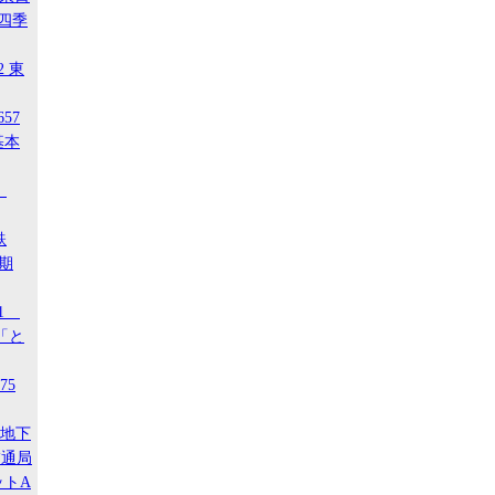
 四季
2 東
657
基本
4
鉄
後期
21
「と
75
ア地下
交通局
ットA