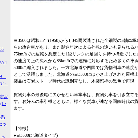
ヨ3500は昭和25年(1950)から1,345両製造された全鋼製の2軸
らの改造車があり、また製造年次による外観の違いも見られる
65
75km/hでの運転を想定した1段リンクの足回りを持つ構造でした
の速度向上の流れから85km/hでの運転に対応するため多くの車
0 1
5000に編入されました。一方北海道や四国では貨物列車の速度が
として活躍しました。北海道のヨ3500にはかさ上げされた屋根
99
製品は石炭ストーブ時代の識別帯なし、木製窓枠の黒色で再現
ので・
貨物列車の最後尾に欠かせない車掌車は、貨物列車を引き立て
限定品
す。お好みの牽引機とともに、様々な貨車が連なる国鉄時代の
(い
ます。
3系
セッ
【特徴】
●ヨ3500(北海道タイプ)
 キ