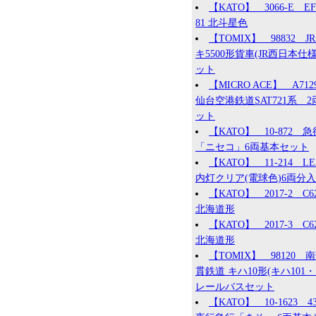
【KATO】 3066-E EF
81 北斗星色
【TOMIX】 98832 JR
キ5500形貨車(JR西日本仕様
ット
【MICRO ACE】 A71
仙台空港鉄道SAT721系 2
ット
【KATO】 10-872 急
「ニセコ」6両基本セット
【KATO】 11-214 L
内灯クリア(電球色)6両分入
【KATO】 2017-2 C62
北海道形
【KATO】 2017-3 C62
北海道形
【TOMIX】 98120 
貫鉄道 キハ10形(キハ101・1
レールバスセット
【KATO】 10-1623 4