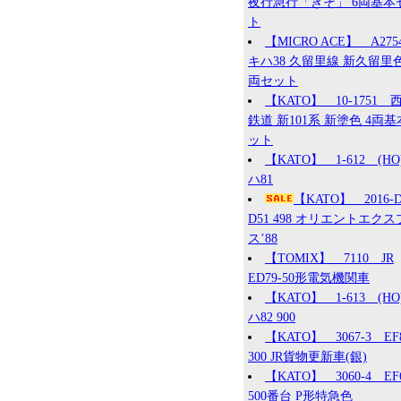
夜行急行「きそ」 6両基本
ト
【MICRO ACE】 A27
キハ38 久留里線 新久留里色
両セット
【KATO】 10-1751 
鉄道 新101系 新塗色 4両
ット
【KATO】 1-612 (HO
ハ81
【KATO】 2016
D51 498 オリエントエク
ス’88
【TOMIX】 7110 JR
ED79-50形電気機関車
【KATO】 1-613 (HO
ハ82 900
【KATO】 3067-3 EF
300 JR貨物更新車(銀)
【KATO】 3060-4 EF
500番台 P形特急色