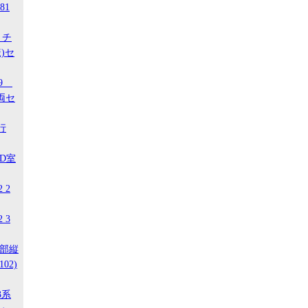
81
 チ
)セ
29
両セ
行
ED室
 2
 3
南部縦
02)
3系