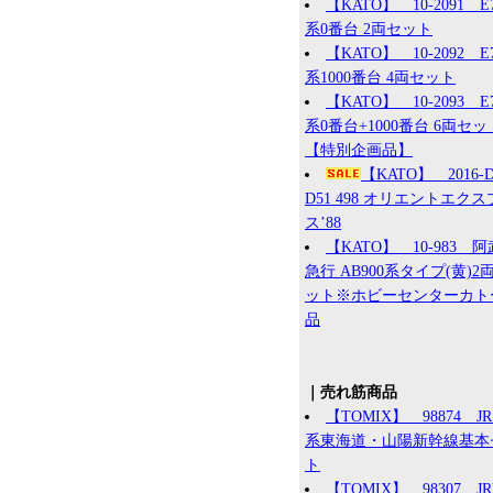
【KATO】 10-2091 E
系0番台 2両セット
【KATO】 10-2092 E
系1000番台 4両セット
【KATO】 10-2093 E
系0番台+1000番台 6両セッ
【特別企画品】
【KATO】 2016
D51 498 オリエントエク
ス’88
【KATO】 10-983 
急行 AB900系タイプ(黄)2
ット※ホビーセンターカト
品
｜売れ筋商品
【TOMIX】 98874 JR 
系東海道・山陽新幹線基本
ト
【TOMIX】 98307 J