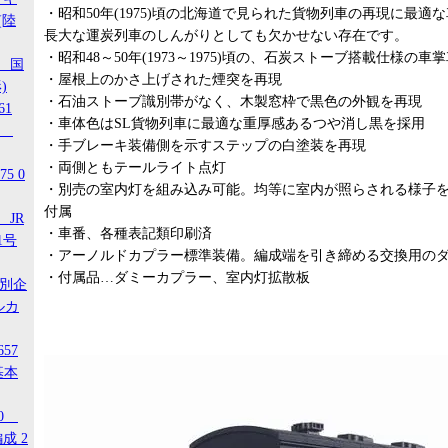
・昭和50年(1975)頃の北海道で見られた貨物列車の再現に最適な
(陸
長大な運炭列車のしんがりとしても欠かせない存在です。
・昭和48～50年(1973～1975)頃の、石炭ストーブ搭載仕様の車
1 国
・屋根上のかさ上げされた煙突を再現
)
・石油ストーブ識別帯がなく、木製窓枠で黒色の外観を再現
61
・車体色はSL貨物列車に最適な重厚感あるつや消し黒を採用
-3
・手ブレーキ装備側を示すステップの白塗装を再現
・両側ともテールライト点灯
5 0
・別売の室内灯を組み込み可能。均等に室内が照らされる様子
付属
 JR
・車番、各種表記類印刷済
1号
・アーノルドカプラー標準装備。編成端を引き締める交換用の
・付属品…ダミーカプラー、室内灯拡散板
特別企
ルカ
657
基本
20
成 2