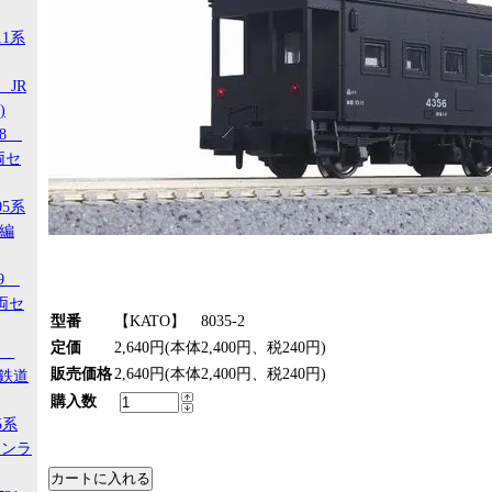
11系
 JR
)
18
両セ
05系
タ編
29
両セ
型番
【KATO】 8035-2
定価
2,640円(本体2,400円、税240円)
00
販売価格
2,640円(本体2,400円、税240円)
ジ鉄道
購入数
5系
タンラ