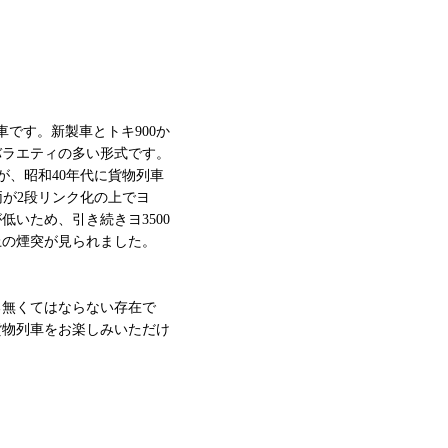
車掌車です。新製車とトキ900か
バラエティの多い形式です。
が、昭和40年代に貨物列車
両が2段リンク化の上でヨ
低いため、引き続きヨ3500
上の煙突が見られました。
る無くてはならない存在で
貨物列車をお楽しみいただけ