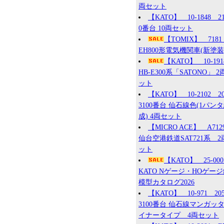
両セット
【KATO】 10-1848 2
0番台 10両セット
【TOMIX】 7181
EH800形電気機関車(新塗装
【KATO】 10-19
HB-E300系「SATONO」 2
ット
【KATO】 10-2102 2
3100番台 仙石線色(1パン
成) 4両セット
【MICRO ACE】 A71
仙台空港鉄道SAT721系 2
ット
【KATO】 25-0
KATO Nゲージ・HOゲー
模型カタログ2026
【KATO】 10-971 20
3100番台 仙石線マンガッ
イナータイプ 4両セット