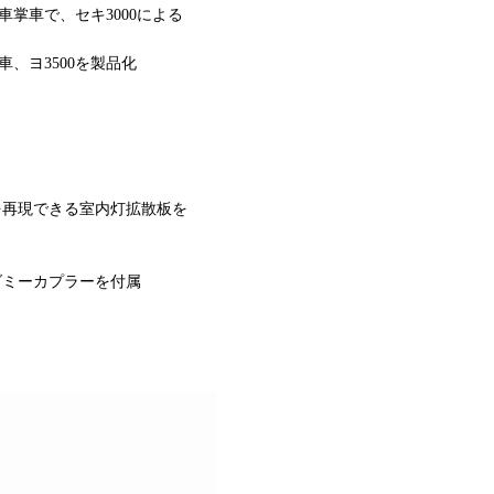
車掌車で、セキ3000による
掌車、ヨ3500を製品化
を再現できる室内灯拡散板を
ダミーカプラーを付属