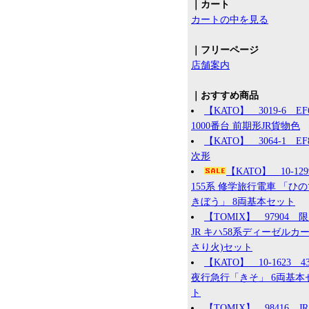
｜カート
カートの中を見る
｜フリーページ
店舗案内
｜おすすめ商品
【KATO】 3019-6 EF
1000番台 前期形JR貨物色
【KATO】 3064-1 EF8
次形
【KATO】 10-12
155系 修学旅行電車 「ひ
きぼう」 8両基本セット
【TOMIX】 97904 
JR キハ58系ディーゼルカー
さり火)セット
【KATO】 10-1623 4
夜行急行「きそ」 6両基本
ト
【TOMIX】 98416 JR