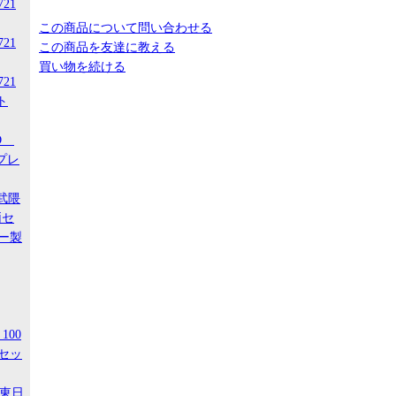
721
この商品について問い合わせる
721
この商品を友達に教える
買い物を続ける
721
ト
-D
スプレ
阿武隈
両セ
ー製
100
セッ
R東日