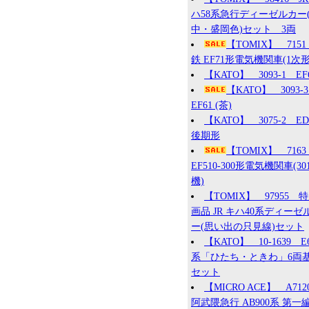
ハ58系急行ディーゼルカー
中・盛岡色)セット 3両
【TOMIX】 715
鉄 EF71形電気機関車(1次形
【KATO】 3093-1 EF
【KATO】 3093
EF61 (茶)
【KATO】 3075-2 ED7
後期形
【TOMIX】 7163
EF510-300形電気機関車(30
機)
【TOMIX】 97955 
画品 JR キハ40系ディーゼ
ー(思い出の只見線)セット
【KATO】 10-1639 E
系「ひたち・ときわ」6両
セット
【MICRO ACE】 A71
阿武隈急行 AB900系 第一編