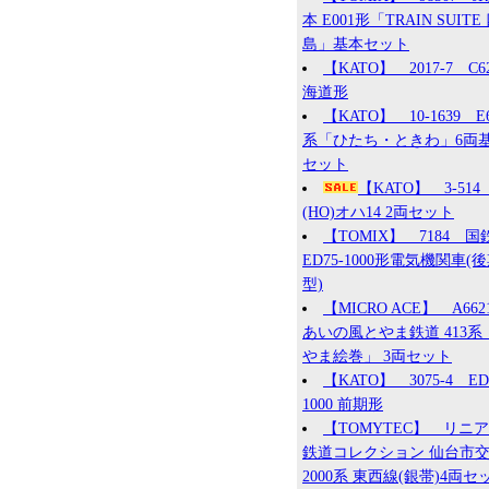
本 E001形「TRAIN SUITE
島」基本セット
【KATO】 2017-7 C6
海道形
【KATO】 10-1639 E
系「ひたち・ときわ」6両
セット
【KATO】 3-51
(HO)オハ14 2両セット
【TOMIX】 7184 国
ED75-1000形電気機関車(
型)
【MICRO ACE】 A66
あいの風とやま鉄道 413系
やま絵巻」 3両セット
【KATO】 3075-4 ED
1000 前期形
【TOMYTEC】 リニ
鉄道コレクション 仙台市
2000系 東西線(銀帯)4両セ