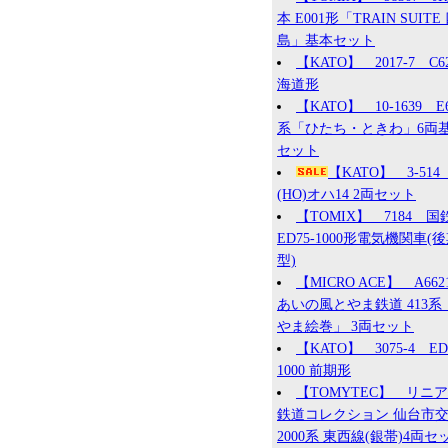
本 E001形「TRAIN SUITE
島」基本セット
【KATO】 2017-7 C6
海道形
【KATO】 10-1639 E
系「ひたち・ときわ」6両
セット
【KATO】 3-51
(HO)オハ14 2両セット
【TOMIX】 7184 国
ED75-1000形電気機関車(
型)
【MICRO ACE】 A66
あいの風とやま鉄道 413系
やま絵巻」 3両セット
【KATO】 3075-4 ED
1000 前期形
【TOMYTEC】 リニ
鉄道コレクション 仙台市
2000系 東西線(銀帯)4両セ