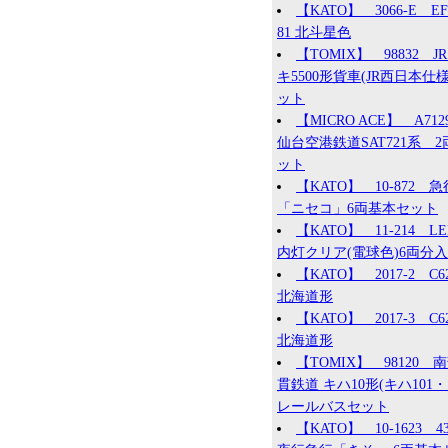
【KATO】 3066-E EF
81 北斗星色
【TOMIX】 98832 JR
キ5500形貨車(JR西日本仕様
ット
【MICRO ACE】 A71
仙台空港鉄道SAT721系 2
ット
【KATO】 10-872 急
「ニセコ」6両基本セット
【KATO】 11-214 L
内灯クリア(電球色)6両分入
【KATO】 2017-2 C62
北海道形
【KATO】 2017-3 C62
北海道形
【TOMIX】 98120 
貫鉄道 キハ10形(キハ101・1
レールバスセット
【KATO】 10-1623 4