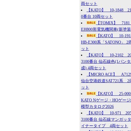
両セット
【KATO】 10-1848 2
0番台 10両セット
【TOMIX】 7181
EH800形電気機関車(新塗装
【KATO】 10-19
HB-E300系「SATONO」 2
ット
【KATO】 10-2102 2
3100番台 仙石線色(1パン
成) 4両セット
【MICRO ACE】 A71
仙台空港鉄道SAT721系 2
ット
【KATO】 25-0
KATO Nゲージ・HOゲー
模型カタログ2026
【KATO】 10-971 20
3100番台 仙石線マンガッ
イナータイプ 4両セット