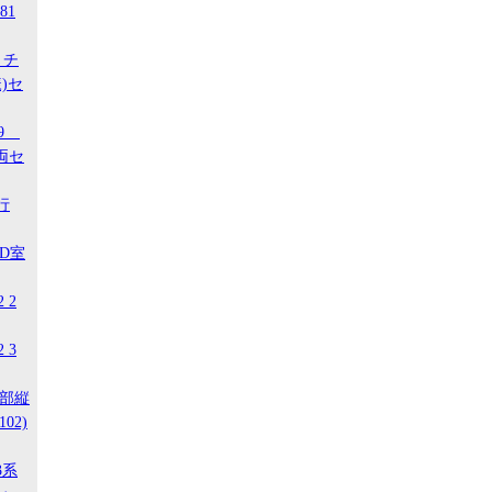
81
 チ
)セ
29
両セ
行
ED室
 2
 3
南部縦
02)
3系