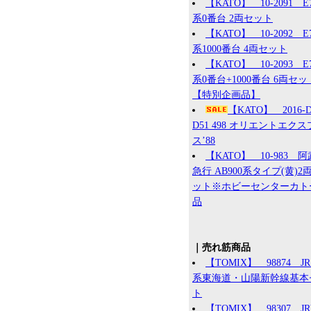
【KATO】 10-2091 E
系0番台 2両セット
【KATO】 10-2092 E
系1000番台 4両セット
【KATO】 10-2093 E
系0番台+1000番台 6両セッ
【特別企画品】
【KATO】 2016
D51 498 オリエントエク
ス’88
【KATO】 10-983 
急行 AB900系タイプ(黄)2
ット※ホビーセンターカト
品
｜売れ筋商品
【TOMIX】 98874 JR 
系東海道・山陽新幹線基本
ト
【TOMIX】 98307 J