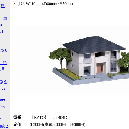
・寸法:W110mm×D80mm×H59mm
(陸
1 国
)
61
-3
5 0
 JR
1号
特別企
ルカ
657
基本
型番
【KATO】 23-404D
20
定価
3,300円(本体3,000円、税300円)
成 2