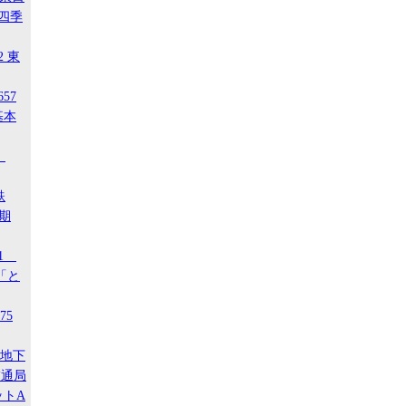
 四季
2 東
657
基本
4
鉄
後期
21
「と
75
ア地下
交通局
ットA