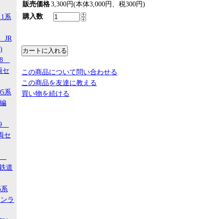
販売価格
3,300円(本体3,000円、税300円)
購入数
11系
 JR
)
18
両セ
この商品について問い合わせる
この商品を友達に教える
05系
買い物を続ける
タ編
29
両セ
00
ジ鉄道
5系
タンラ