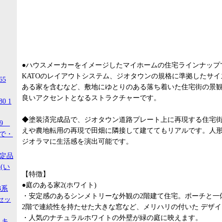
●ハウスメーカーをイメージしたマイホームの住宅ラインナップ
KATOのレイアウトシステム、ジオタウンの規格に準拠したサ
65
ある家を含むなど、敷地にゆとりのある落ち着いた住宅街の景
良いアクセントとなるストラクチャーです。
0 1
◆塗装済完成品で、ジオタウン道路プレート上に再現する住宅
99
えや農地転用の再現で田畑に隣接して建ててもリアルです。人
ので・
ジオラマに生活感を演出可能です。
限定品
(い
【特徴】
●庭のある家2(ホワイト)
3系
・安定感のあるシンメトリーな外観の2階建て住宅。ポーチと一
セッ
2階で連続性を持たせた大きな窓など、メリハリの付いた デザ
・人気のナチュラルホワイトの外壁が緑の庭に映えます。
 キ