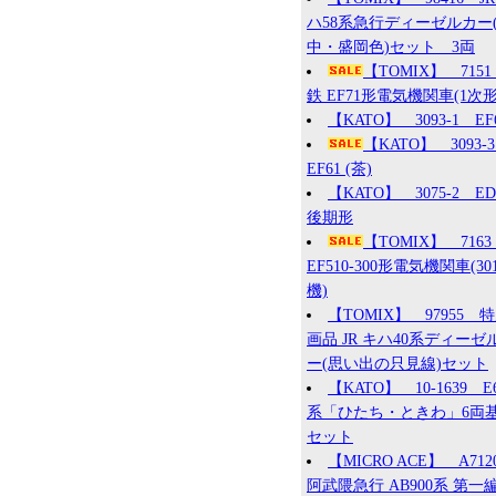
ハ58系急行ディーゼルカー
中・盛岡色)セット 3両
【TOMIX】 715
鉄 EF71形電気機関車(1次形
【KATO】 3093-1 EF
【KATO】 3093
EF61 (茶)
【KATO】 3075-2 ED7
後期形
【TOMIX】 7163
EF510-300形電気機関車(30
機)
【TOMIX】 97955 
画品 JR キハ40系ディーゼ
ー(思い出の只見線)セット
【KATO】 10-1639 E
系「ひたち・ときわ」6両
セット
【MICRO ACE】 A71
阿武隈急行 AB900系 第一編