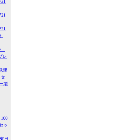
721
721
721
ト
-D
スプレ
阿武隈
両セ
ー製
100
セッ
R東日