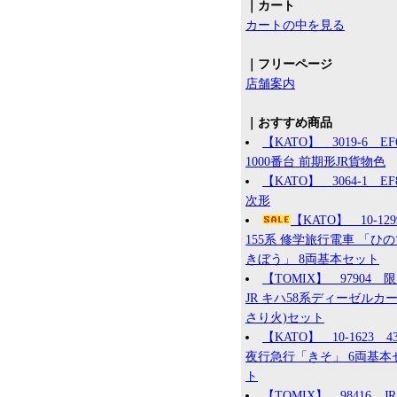
｜カート
カートの中を見る
｜フリーページ
店舗案内
｜おすすめ商品
【KATO】 3019-6 EF
1000番台 前期形JR貨物色
【KATO】 3064-1 EF8
次形
【KATO】 10-12
155系 修学旅行電車 「ひ
きぼう」 8両基本セット
【TOMIX】 97904 
JR キハ58系ディーゼルカー
さり火)セット
【KATO】 10-1623 4
夜行急行「きそ」 6両基本
ト
【TOMIX】 98416 JR