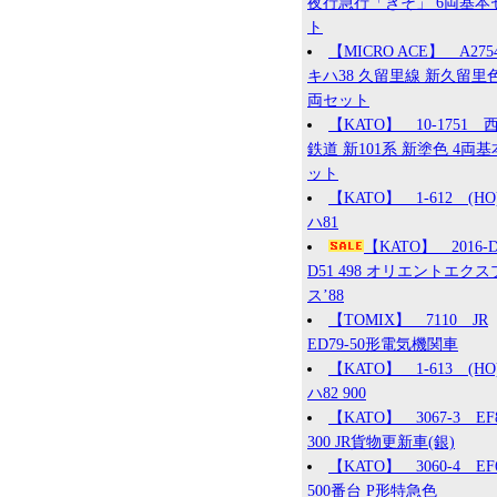
夜行急行「きそ」 6両基本
ト
【MICRO ACE】 A27
キハ38 久留里線 新久留里色
両セット
【KATO】 10-1751 
鉄道 新101系 新塗色 4両
ット
【KATO】 1-612 (HO
ハ81
【KATO】 2016
D51 498 オリエントエク
ス’88
【TOMIX】 7110 JR
ED79-50形電気機関車
【KATO】 1-613 (HO
ハ82 900
【KATO】 3067-3 EF
300 JR貨物更新車(銀)
【KATO】 3060-4 EF
500番台 P形特急色