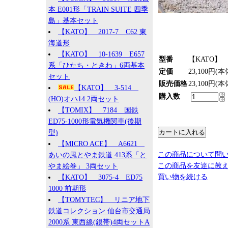
本 E001形「TRAIN SUITE 四季
島」基本セット
【KATO】 2017-7 C62 東
海道形
【KATO】 10-1639 E657
型番
【KATO】 1
系「ひたち・ときわ」6両基本
定価
23,100円(本
セット
販売価格
23,100円(本
【KATO】 3-514
購入数
(HO)オハ14 2両セット
【TOMIX】 7184 国鉄
ED75-1000形電気機関車(後期
型)
【MICRO ACE】 A6621
この商品について問
あいの風とやま鉄道 413系「と
この商品を友達に教
やま絵巻」 3両セット
買い物を続ける
【KATO】 3075-4 ED75
1000 前期形
【TOMYTEC】 リニア地下
鉄道コレクション 仙台市交通局
2000系 東西線(銀帯)4両セットA