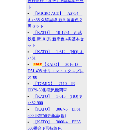
夜行急行「きそ」 6両基本セッ
ト
【MICRO ACE】 A2754
キハ38 久留里線 新久留里色 2
両セット
【KATO】 10-1751 西武
鉄道 新101系 新塗色 4両基本セ
ット
【KATO】 1-612 (HO) キ
ハ81
【KATO】 2016-D
D51 498 オリエントエクスプレ
ス’88
【TOMIX】 7110 JR
ED79-50形電気機関車
【KATO】 1-613 (HO)キ
ハ82 900
【KATO】 3067-3 EF81
300 JR貨物更新車(銀)
【KATO】 3060-4 EF65
500番台 P形特急色