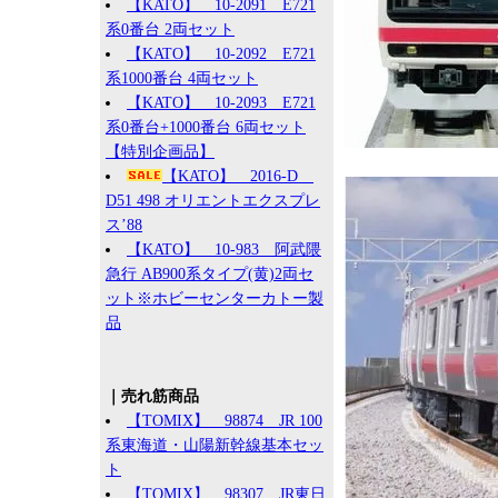
【KATO】 10-2091 E721
系0番台 2両セット
【KATO】 10-2092 E721
系1000番台 4両セット
【KATO】 10-2093 E721
系0番台+1000番台 6両セット
【特別企画品】
【KATO】 2016-D
D51 498 オリエントエクスプレ
ス’88
【KATO】 10-983 阿武隈
急行 AB900系タイプ(黄)2両セ
ット※ホビーセンターカトー製
品
｜売れ筋商品
【TOMIX】 98874 JR 100
系東海道・山陽新幹線基本セッ
ト
【TOMIX】 98307 JR東日