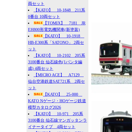
両セット
【KATO】 10-1848 211系
0番台 10両セット
【TOMIX】 7181 JR
EH800形電気機関車(新塗装)
【KATO】 10-1918
HB-E300系「SATONO」 2両セ
ット
【KATO】 10-2102 205系
3100番台 仙石線色(1パンタ編
成) 4両セット
【MICRO ACE】 A7129
仙台空港鉄道SAT721系 2両セ
ット
【KATO】 25-000
KATO Nゲージ・HOゲージ鉄道
模型カタログ2026
【KATO】 10-971 205系
3100番台 仙石線マンガッタンラ
イナータイプ 4両セット