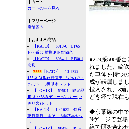
｜カート
カートの中を見る
｜フリーページ
店舗案内
｜おすすめ商品
【KATO】 3019-6 EF65
1000番台 前期形JR貨物色
●209系500
【KATO】 3064-1 EF80 1
次形
れました。輸送
【KATO】 10-1299
た車体を持つのが
155系 修学旅行電車 「ひので・
成が転属しました
きぼう」 8両基本セット
投入され、3編
【TOMIX】 97904 限定品
どを経て現在
JR キハ58系ディーゼルカー(い
さり火)セット
【KATO】 10-1623 43系
◆京葉線の中で
夜行急行「きそ」 6両基本セッ
Nゲージで登場
ト
線で顔を合わ
【TOMIX】 98416 JR キ