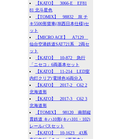
【KATO】 3066-E EF81
81 北斗星色
【TOMIX】 98832 JR チ
キ5500形貨車(JR西日本仕様)セ
ット
【MICRO ACE】 A7129
仙台空港鉄道SAT721系 2両セ
ット
【KATO】 10-872 急行
「ニセコ」6両基本セット
【KATO】 11-214 LED室
内灯クリア(電球色)6両分入
【KATO】 2017-2 C62 2
北海道形
【KATO】 2017-3 C62 3
北海道形
【TOMIX】 98120 南部縦
貫鉄道 キハ10形(キハ101・102)
レールバスセット
【KATO】 10-1623 43系