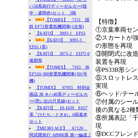
ハ58系急行ディーゼルカー(陸
中・盛岡色)セット 3両
【TOMIX】 7151 国
【特徴】
鉄 EF71形電気機関車(1次形)
①京葉車両セン
【KATO】 3093-1 EF61
②スカートが強化
【KATO】 3093-3
の形態を再現
EF61 (茶)
③開閉式に改
【KATO】 3075-2 ED75 0
後期形
装置を再現
【TOMIX】 7163 JR
④PS33B形
EF510-300形電気機関車(301号
⑤スロットレ
機)
実現
【TOMIX】 97955 特別企
⑥ヘッド/テー
画品 JR キハ40系ディーゼルカ
⑦付属のシール
ー(思い出の只見線)セット
【KATO】 10-1639 E657
後の異なる2種
系「ひたち・ときわ」6両基本
⑧所属表記「千
セット
現
【MICRO ACE】 A7120
⑨DCCフレン
阿武隈急行 AB900系 第一編成 2