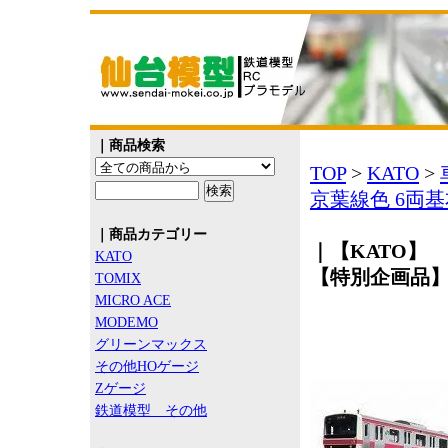
｜商品検索
TOP
>
KATO
>
京葉線色 6両
｜商品カテゴリー
｜【KATO】 1
KATO
【特別企画品
TOMIX
MICRO ACE
MODEMO
グリーンマックス
その他HOゲージ
Zゲージ
鉄道模型 その他