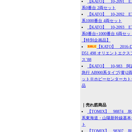
【KATO】 10-2091 E
系0番台 2両セット
【KATO】 10-2092 E
系1000番台 4両セット
【KATO】 10-2093 E
系0番台+1000番台 6両セッ
【特別企画品】
【KATO】 2016
D51 498 オリエントエク
ス’88
【KATO】 10-983 
急行 AB900系タイプ(黄)2
ット※ホビーセンターカト
品
｜売れ筋商品
【TOMIX】 98874 JR 
系東海道・山陽新幹線基本
ト
【TOMIX】 98307 J