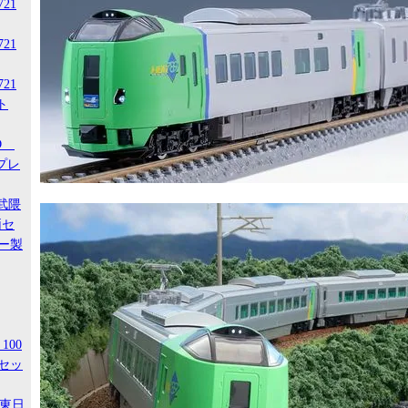
721
721
721
ト
-D
スプレ
阿武隈
両セ
ー製
100
セッ
R東日