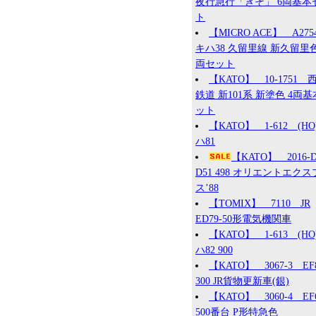
夜行急行「きそ」 6両基本
ト
【MICRO ACE】 A27
キハ38 久留里線 新久留里色
両セット
【KATO】 10-1751 
鉄道 新101系 新塗色 4両
ット
【KATO】 1-612 (HO
ハ81
【KATO】 2016
D51 498 オリエントエク
ス’88
【TOMIX】 7110 JR
ED79-50形電気機関車
【KATO】 1-613 (HO
ハ82 900
【KATO】 3067-3 EF
300 JR貨物更新車(銀)
【KATO】 3060-4 EF
500番台 P形特急色