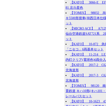
【KATO】 3066-E EF
81 北斗星色
【TOMIX】 98832 JR
キ5500形貨車(JR西日本仕様
ット
【MICRO ACE】 A71
仙台空港鉄道SAT721系 2
ット
【KATO】 10-872 急
「ニセコ」6両基本セット
【KATO】 11-214 L
内灯クリア(電球色)6両分入
【KATO】 2017-2 C62
北海道形
【KATO】 2017-3 C62
北海道形
【TOMIX】 98120 
貫鉄道 キハ10形(キハ101・1
レールバスセット
【KATO】 10-1623 4