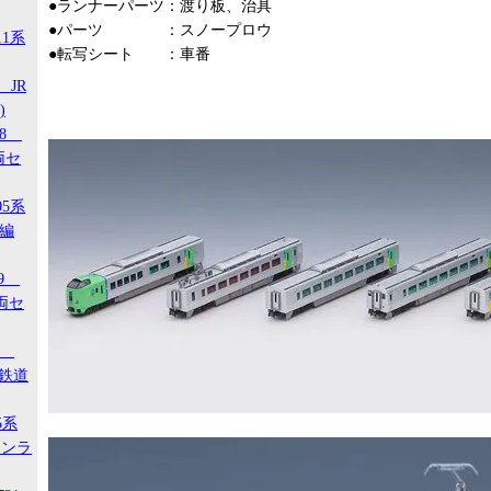
●ランナーパーツ：渡り板、治具
●パーツ ：スノープロウ
11系
●転写シート ：車番
 JR
)
18
両セ
05系
タ編
29
両セ
00
ジ鉄道
5系
タンラ