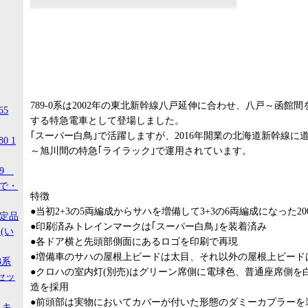
789-0系は2002年の東北新幹線八戸延伸に合わせ、八戸～函館
65
する特急電車として登場しました。
｢スーパー白鳥｣で活躍しますが、2016年開業の北海道新幹線に道
0 1
～旭川間の特急｢ライラック｣で運用されています。
99
ので・
特徴
●当初2+3の5両編成からサハを増備して3+3の6両編成になった2
限定品
●印刷済みトレインマークは｢スーパー白鳥｣を装着済み
(い
●各ドア横と先頭部側面にあるロゴを印刷で再現
●増備車のサハの屋根上ビードは太目、それ以外の屋根上ビード
3系
●クロハの室内灯(別売)はグリーン席側に電球色、普通座席側を
セッ
造を採用
●前頭部は実物においてカバーが付いた形態のダミーカプラーを
 キ