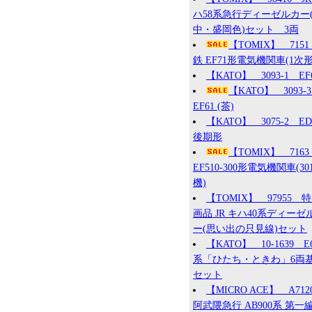
ハ58系急行ディーゼルカー
中・盛岡色)セット 3両
【TOMIX】 715
鉄 EF71形電気機関車(1次形
【KATO】 3093-1 EF
【KATO】 3093
EF61 (茶)
【KATO】 3075-2 ED7
後期形
【TOMIX】 7163
EF510-300形電気機関車(30
機)
【TOMIX】 97955 
画品 JR キハ40系ディーゼ
ー(思い出の只見線)セット
【KATO】 10-1639 E
系「ひたち・ときわ」6両
セット
【MICRO ACE】 A71
阿武隈急行 AB900系 第一編