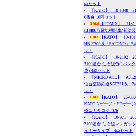
両セット
【KATO】 10-1848 2
0番台 10両セット
【TOMIX】 7181
EH800形電気機関車(新塗装
【KATO】 10-19
HB-E300系「SATONO」 2
ット
【KATO】 10-2102 2
3100番台 仙石線色(1パン
成) 4両セット
【MICRO ACE】 A71
仙台空港鉄道SAT721系 2
ット
【KATO】 25-0
KATO Nゲージ・HOゲー
模型カタログ2026
【KATO】 10-971 20
3100番台 仙石線マンガッ
イナータイプ 4両セット