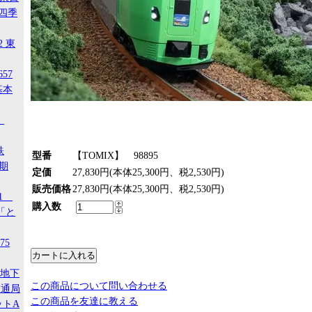
 四季
2 東
657
基本
4
鉄
型番
【TOMIX】 98895
後期
定価
27,830円(本体25,300円、税2,530円)
販売価格
27,830円(本体25,300円、税2,530円)
21
購入数
「と
75
ア地下
この商品について問い合わせる
交通局
この商品を友達に教える
ットA