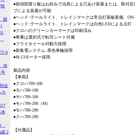
●前頭部渡り板はお好みで治具による穴あけ装着または、取付足
(陸
プによる装着が可能
●ヘッド･テールライト、トレインマークは常点灯基板装備、ON-
1 国
●ヘッド･テールライト、トレインマークは白色LEDによる点灯
)
●クロハのグリーンカーマークは印刷済み
61
●車番は選択式で転写シート付属
-3
●フライホイール付動力採用
●新集電システム･黒色車輪採用
5 0
●M-13モーター採用
 JR
製品内容
1号
【車両】
●クロハ789-100
特別企
●モハ788-100
ルカ
●サハ789-100
●モハ789-200（M）
657
●モハ788-200
基本
●クハ789-200
20
【付属品】
成 2