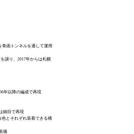
間を青函トンネルを通して運用
を譲り、2017年からは札幌
006年以降の編成で再現
は細目で再現
白色とそれぞれ装着できる構
装備