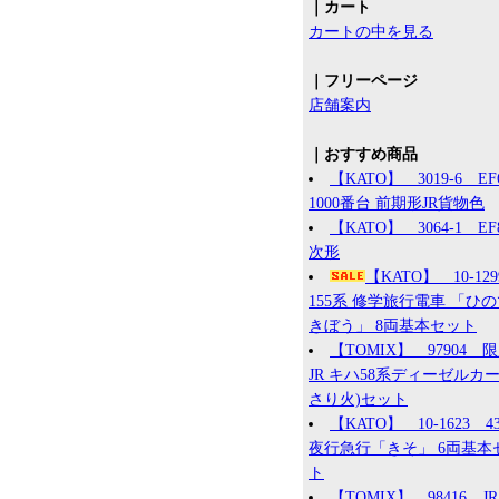
｜カート
カートの中を見る
｜フリーページ
店舗案内
｜おすすめ商品
【KATO】 3019-6 EF
1000番台 前期形JR貨物色
【KATO】 3064-1 EF8
次形
【KATO】 10-12
155系 修学旅行電車 「ひ
きぼう」 8両基本セット
【TOMIX】 97904 
JR キハ58系ディーゼルカー
さり火)セット
【KATO】 10-1623 4
夜行急行「きそ」 6両基本
ト
【TOMIX】 98416 JR