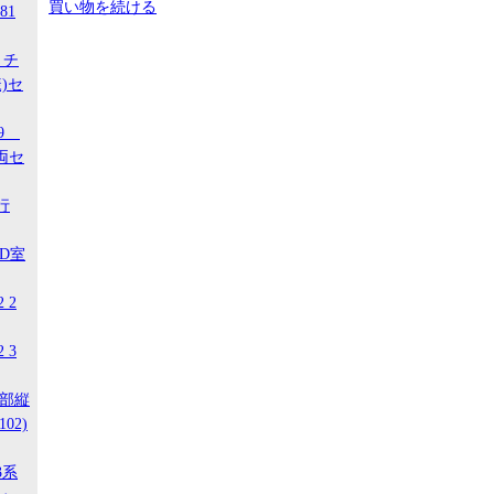
買い物を続ける
81
 チ
)セ
29
両セ
行
ED室
 2
 3
南部縦
02)
3系