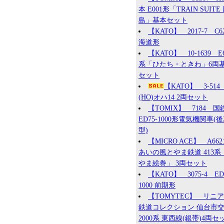
本 E001形「TRAIN SUITE
島」基本セット
【KATO】 2017-7 C6
海道形
【KATO】 10-1639 E
系「ひたち・ときわ」6両
セット
【KATO】 3-51
(HO)オハ14 2両セット
【TOMIX】 7184 国
ED75-1000形電気機関車(
型)
【MICRO ACE】 A66
あいの風とやま鉄道 413系
やま絵巻」 3両セット
【KATO】 3075-4 ED
1000 前期形
【TOMYTEC】 リニ
鉄道コレクション 仙台市
2000系 東西線(銀帯)4両セ