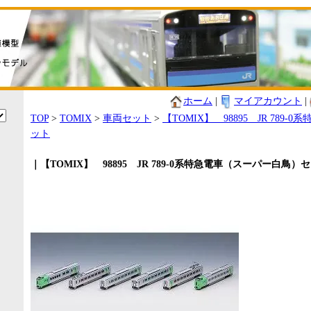
ホーム
|
マイアカウント
|
TOP
>
TOMIX
>
車両セット
>
【TOMIX】 98895 JR 789
ット
｜【TOMIX】 98895 JR 789-0系特急電車（スーパー白鳥）