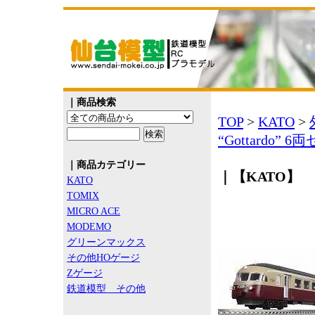
｜商品検索
TOP
>
KATO
>
“Gottardo” 
｜商品カテゴリー
｜【KATO】 10
KATO
TOMIX
MICRO ACE
MODEMO
グリーンマックス
その他HOゲージ
Zゲージ
鉄道模型 その他