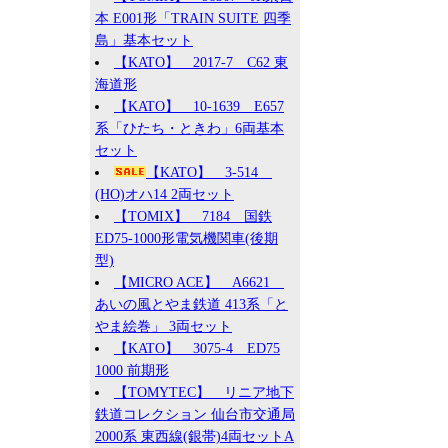
本 E001形「TRAIN SUITE 四季
島」基本セット
【KATO】 2017-7 C62 東
海道形
【KATO】 10-1639 E657
系「ひたち・ときわ」6両基本
セット
【KATO】 3-514
(HO)オハ14 2両セット
【TOMIX】 7184 国鉄
ED75-1000形電気機関車(後期
型)
【MICRO ACE】 A6621
あいの風とやま鉄道 413系「と
やま絵巻」 3両セット
【KATO】 3075-4 ED75
1000 前期形
【TOMYTEC】 リニア地下
鉄道コレクション 仙台市交通局
2000系 東西線(銀帯)4両セットA