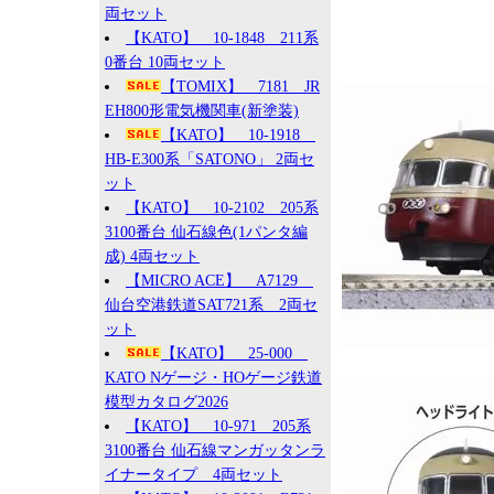
両セット
【KATO】 10-1848 211系
0番台 10両セット
【TOMIX】 7181 JR
EH800形電気機関車(新塗装)
【KATO】 10-1918
HB-E300系「SATONO」 2両セ
ット
【KATO】 10-2102 205系
3100番台 仙石線色(1パンタ編
成) 4両セット
【MICRO ACE】 A7129
仙台空港鉄道SAT721系 2両セ
ット
【KATO】 25-000
KATO Nゲージ・HOゲージ鉄道
模型カタログ2026
【KATO】 10-971 205系
3100番台 仙石線マンガッタンラ
イナータイプ 4両セット