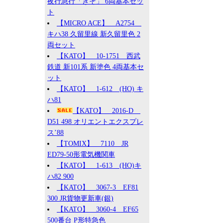
夜行急行「きそ」 6両基本セッ
ト
【MICRO ACE】 A2754
キハ38 久留里線 新久留里色 2
両セット
【KATO】 10-1751 西武
鉄道 新101系 新塗色 4両基本セ
ット
【KATO】 1-612 (HO) キ
ハ81
【KATO】 2016-D
D51 498 オリエントエクスプレ
ス’88
【TOMIX】 7110 JR
ED79-50形電気機関車
【KATO】 1-613 (HO)キ
ハ82 900
【KATO】 3067-3 EF81
300 JR貨物更新車(銀)
【KATO】 3060-4 EF65
500番台 P形特急色