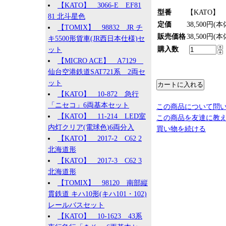
【KATO】 3066-E EF81
型番
【KATO】 1
81 北斗星色
定価
38,500円(本
【TOMIX】 98832 JR チ
販売価格
38,500円(本
キ5500形貨車(JR西日本仕様)セ
購入数
ット
【MICRO ACE】 A7129
仙台空港鉄道SAT721系 2両セ
ット
【KATO】 10-872 急行
「ニセコ」6両基本セット
この商品について問
【KATO】 11-214 LED室
この商品を友達に教
内灯クリア(電球色)6両分入
買い物を続ける
【KATO】 2017-2 C62 2
北海道形
【KATO】 2017-3 C62 3
北海道形
【TOMIX】 98120 南部縦
貫鉄道 キハ10形(キハ101・102)
レールバスセット
【KATO】 10-1623 43系