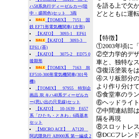
を語る上で欠
ハ58系急行ディーゼルカー(陸
どとともに運
中・盛岡色)セット 3両
【TOMIX】 7151 国
鉄 EF71形電気機関車(1次形)
【KATO】 3093-1 EF61
【特徴】
【KATO】 3093-3
①2003年頃
EF61 (茶)
②空力学的デザ
【KATO】 3075-2 ED75 0
後期形
車と、独特な
【TOMIX】 7163 JR
③復活塗装を
EF510-300形電気機関車(301号
④スリ板部分の
機)
より作り分け
【TOMIX】 97955 特別企
⑤食堂車のラ
画品 JR キハ40系ディーゼルカ
⑥ヘッドライト
ー(思い出の只見線)セット
【KATO】 10-1639 E657
⑦中間連結部
系「ひたち・ときわ」6両基本
隔を再現
セット
⑧スロットレ
【MICRO ACE】 A7120
⑨DCCフレン
阿武隈急行 AB900系 第一編成 2