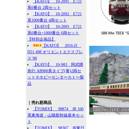
【KATO】 10-2091 E721
系0番台 2両セット
【KATO】 10-2092 E721
系1000番台 4両セット
【KATO】 10-2093 E721
系0番台+1000番台 6両セット
【特別企画品】
【KATO】 2016-D
D51 498 オリエントエクスプレ
ス’88
【KATO】 10-983 阿武隈
急行 AB900系タイプ(黄)2両セ
ット※ホビーセンターカトー製
品
｜売れ筋商品
【TOMIX】 98874 JR 100
系東海道・山陽新幹線基本セッ
ト
【TOMIX】 98307 JR東日