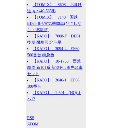
【TOMIX】 8608 北条鉄
道 キハ40-535形
【TOMIX】 7140 国鉄
ED75-0形電気機関車(ひさしな
し・後期型)
【KATO】 7008-F DD51
後期 耐寒形 北斗星
【KATO】 3094-4 EF60
500番台 特急色
【KATO】 10-1753 西武
鉄道 新101系 新塗色 2両先頭車
セット
【KATO】 3046-1 EF66
100番台
【KATO】 1-501 (HO)オ
ハ12
RSS
ATOM