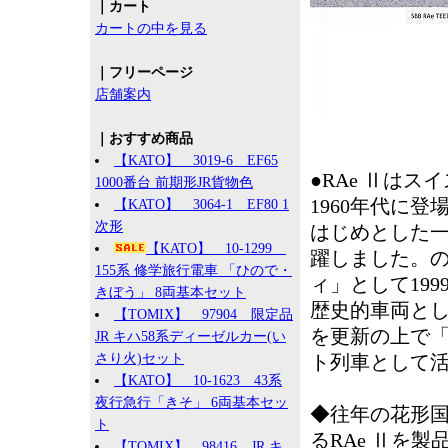
｜カート
カートの中を見る
｜フリーページ
店舗案内
｜おすすめ商品
【KATO】 3019-6 EF65
●RAe Ⅱはス
1000番台 前期形JR貨物色
1960年代に
【KATO】 3064-1 EF80 1
次形
はじめとした一等国際
【KATO】 10-1299
躍しました。
155系 修学旅行電車 「ひので・
ィ」として19
きぼう」 8両基本セット
歴史的車両とし
【TOMIX】 97904 限定品
を更新の上で「
JR キハ58系ディーゼルカー(い
さり火)セット
ト列車として
【KATO】 10-1623 43系
夜行急行「きそ」 6両基本セッ
◆往年の花形国
ト
るRAe Ⅱを
【TOMIX】 98416 JR キ