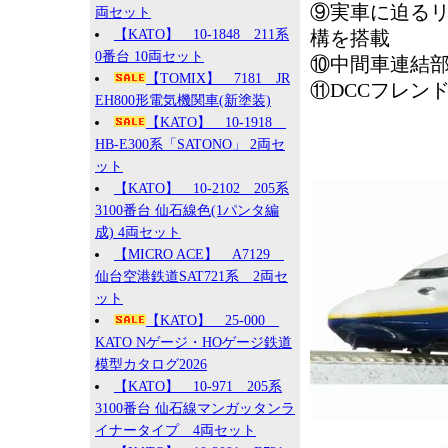
⑨実車に迫る
両セット
【KATO】 10-1848 211系
構を搭載
0番台 10両セット
⑩中間車連結部
【TOMIX】 7181 JR
⑪DCCフレン
EH800形電気機関車(新塗装)
【KATO】 10-1918
HB-E300系「SATONO」 2両セ
ット
【KATO】 10-2102 205系
3100番台 仙石線色(1パンタ編
成) 4両セット
【MICRO ACE】 A7129
仙台空港鉄道SAT721系 2両セ
ット
【KATO】 25-000
KATO Nゲージ・HOゲージ鉄道
模型カタログ2026
【KATO】 10-971 205系
3100番台 仙石線マンガッタンラ
イナータイプ 4両セット