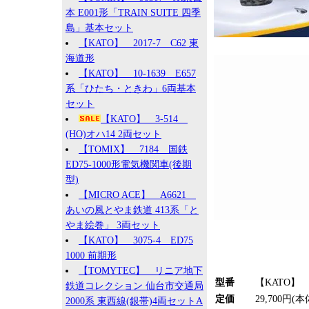
本 E001形「TRAIN SUITE 四季
島」基本セット
【KATO】 2017-7 C62 東
海道形
【KATO】 10-1639 E657
系「ひたち・ときわ」6両基本
セット
【KATO】 3-514
(HO)オハ14 2両セット
【TOMIX】 7184 国鉄
ED75-1000形電気機関車(後期
型)
【MICRO ACE】 A6621
あいの風とやま鉄道 413系「と
やま絵巻」 3両セット
【KATO】 3075-4 ED75
1000 前期形
【TOMYTEC】 リニア地下
型番
【KATO】 1
鉄道コレクション 仙台市交通局
定価
29,700円(本
2000系 東西線(銀帯)4両セットA