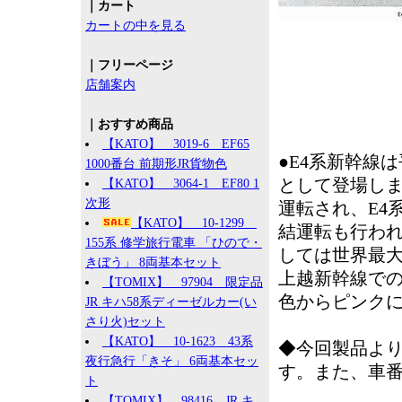
｜カート
カートの中を見る
｜フリーページ
店舗案内
｜おすすめ商品
【KATO】 3019-6 EF65
●E4系新幹線は
1000番台 前期形JR貨物色
として登場しま
【KATO】 3064-1 EF80 1
次形
運転され、E4
【KATO】 10-1299
結運転も行われ
155系 修学旅行電車 「ひので・
しては世界最大
きぼう」 8両基本セット
上越新幹線での
【TOMIX】 97904 限定品
色からピンク
JR キハ58系ディーゼルカー(い
さり火)セット
【KATO】 10-1623 43系
◆今回製品よ
夜行急行「きそ」 6両基本セッ
す。また、車番
ト
【TOMIX】 98416 JR キ