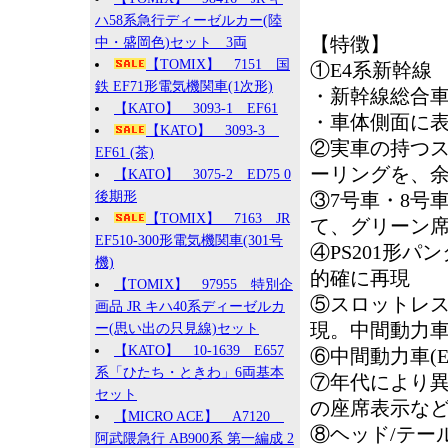
ハ58系急行ディーゼルカー(陸
【特徴】
中・盛岡色)セット 3両
【TOMIX】 7151 国
①E4系新幹線
鉄 EF71形電気機関車(1次形)
・新幹線総合車
【KATO】 3093-1 EF61
・車体側面に
【KATO】 3093-3
②実車の持つ
EF61 (茶)
ーリングを、
【KATO】 3075-2 ED75 0
後期形
③7号車・8号
【TOMIX】 7163 JR
て、グリーン
EF510-300形電気機関車(301号
④PS201形
機)
的確に再現
【TOMIX】 97955 特別企
⑤スロットレ
画品 JR キハ40系ディーゼルカ
現。中間動力車
ー(思い出の只見線)セット
【KATO】 10-1639 E657
⑥中間動力車(E
系「ひたち・ときわ」6両基本
⑦年代により
セット
の座席表示な
【MICRO ACE】 A7120
⑧ヘッド/テー
阿武隈急行 AB900系 第一編成 2