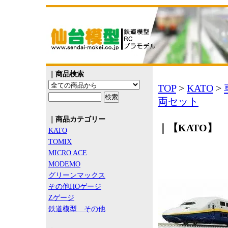
｜商品検索
TOP
>
KATO
>
両セット
｜商品カテゴリー
｜【KATO】 1
KATO
TOMIX
MICRO ACE
MODEMO
グリーンマックス
その他HOゲージ
Zゲージ
鉄道模型 その他