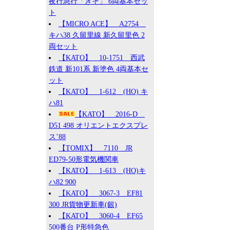
夜行急行「きそ」 6両基本セッ
ト
【MICRO ACE】 A2754
キハ38 久留里線 新久留里色 2
両セット
【KATO】 10-1751 西武
鉄道 新101系 新塗色 4両基本セ
ット
【KATO】 1-612 (HO) キ
ハ81
【KATO】 2016-D
D51 498 オリエントエクスプレ
ス’88
【TOMIX】 7110 JR
ED79-50形電気機関車
【KATO】 1-613 (HO)キ
ハ82 900
【KATO】 3067-3 EF81
300 JR貨物更新車(銀)
【KATO】 3060-4 EF65
500番台 P形特急色