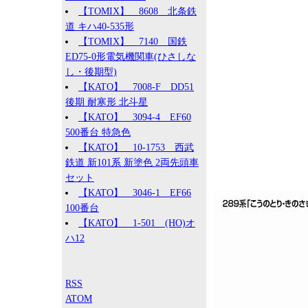
【TOMIX】 8608 北条鉄
道 キハ40-535形
【TOMIX】 7140 国鉄
ED75-0形電気機関車(ひさしな
し・後期型)
【KATO】 7008-F DD51
後期 耐寒形 北斗星
【KATO】 3094-4 EF60
500番台 特急色
【KATO】 10-1753 西武
鉄道 新101系 新塗色 2両先頭車
セット
【KATO】 3046-1 EF66
100番台
【KATO】 1-501 (HO)オ
ハ12
RSS
ATOM