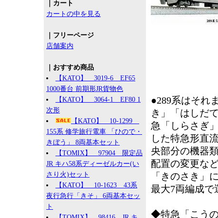
｜カート
カートの中を見る
｜フリーページ
店舗案内
｜おすすめ商品
【KATO】 3019-6 EF65
1000番台 前期形JR貨物色
●289系はそ
【KATO】 3064-1 EF80 1
次形
き」「はしだて
【KATO】 10-1299
急「しらさぎ」
155系 修学旅行電車 「ひので・
した特急形直
きぼう」 8両基本セット
央部分の機器
【TOMIX】 97904 限定品
配置の変更な
JR キハ58系ディーゼルカー(い
さり火)セット
「きのさき」に
【KATO】 10-1623 43系
最大7両編成で
夜行急行「きそ」 6両基本セッ
ト
◆特急「こうの
【TOMIX】 98416 JR キ