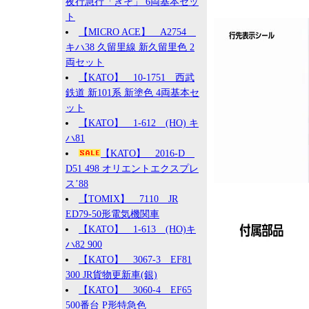
夜行急行「きそ」 6両基本セッ
ト
【MICRO ACE】 A2754
キハ38 久留里線 新久留里色 2
両セット
【KATO】 10-1751 西武
鉄道 新101系 新塗色 4両基本セ
ット
【KATO】 1-612 (HO) キ
ハ81
【KATO】 2016-D
D51 498 オリエントエクスプレ
ス’88
【TOMIX】 7110 JR
ED79-50形電気機関車
【KATO】 1-613 (HO)キ
ハ82 900
【KATO】 3067-3 EF81
300 JR貨物更新車(銀)
【KATO】 3060-4 EF65
500番台 P形特急色