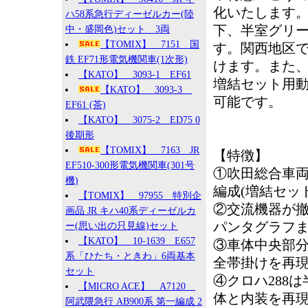
化いたします
ハ58系急行ディーゼルカー(陸
下、半室グリー
中・盛岡色)セット 3両
【TOMIX】 7151 国
す。関西地区
鉄 EF71形電気機関車(1次形)
けます。また、ホ
【KATO】 3093-1 EF61
増結セット用動
【KATO】 3093-3
可能です。
EF61 (茶)
【KATO】 3075-2 ED75 0
後期形
【TOMIX】 7163 JR
【特徴】
EF510-300形電気機関車(301号
①吹田総合車両所
機)
編成(増結セッ
【TOMIX】 97955 特別企
②交流機器が
画品 JR キハ40系ディーゼルカ
パンタグラフ
ー(思い出の只見線)セット
【KATO】 10-1639 E657
③車体中央部
系「ひたち・ときわ」6両基本
全帯掛けを再
セット
④クロハ288
【MICRO ACE】 A7120
体と内装を再
阿武隈急行 AB900系 第一編成 2