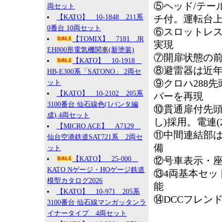
⑤ヘッド/テー
両セット
【KATO】 10-1848 211系
チ付。運転台上
0番台 10両セット
⑥スロットレ
【TOMIX】 7181 JR
実現
EH800形電気機関車(新塗装)
⑦開扉状態の
【KATO】 10-1918
⑧避雷器は近年
HB-E300系「SATONO」 2両セ
⑨クロハ288
ット
【KATO】 10-2102 205系
バーを再現
3100番台 仙石線色(1パンタ編
⑩貫通扉付先頭
成) 4両セット
し)採用。電連
【MICRO ACE】 A7129
⑪中間連結部は
仙台空港鉄道SAT721系 2両セ
備
ット
【KATO】 25-000
⑫号車表示・
KATO Nゲージ・HOゲージ鉄道
⑬4両基本セッ
模型カタログ2026
能
【KATO】 10-971 205系
⑭DCCフレン
3100番台 仙石線マンガッタンラ
イナータイプ 4両セット