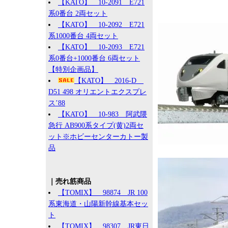
【KATO】 10-2091 E721
系0番台 2両セット
【KATO】 10-2092 E721
系1000番台 4両セット
【KATO】 10-2093 E721
系0番台+1000番台 6両セット
【特別企画品】
【KATO】 2016-D
D51 498 オリエントエクスプレ
ス’88
【KATO】 10-983 阿武隈
急行 AB900系タイプ(黄)2両セ
ット※ホビーセンターカトー製
品
｜売れ筋商品
【TOMIX】 98874 JR 100
系東海道・山陽新幹線基本セッ
ト
【TOMIX】 98307 JR東日