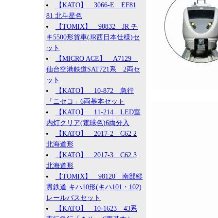
【KATO】 3066-E EF81
81 北斗星色
【TOMIX】 98832 JR チ
キ5500形貨車(JR西日本仕様)セ
ット
【MICRO ACE】 A7129
仙台空港鉄道SAT721系 2両セ
ット
【KATO】 10-872 急行
「ニセコ」6両基本セット
【KATO】 11-214 LED室
内灯クリア(電球色)6両分入
【KATO】 2017-2 C62 2
北海道形
【KATO】 2017-3 C62 3
北海道形
【TOMIX】 98120 南部縦
貫鉄道 キハ10形(キハ101・102)
レールバスセット
【KATO】 10-1623 43系