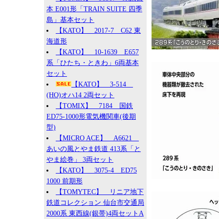
本 E001形「TRAIN SUITE 四季
島」基本セット
【KATO】 2017-7 C62 東
海道形
【KATO】 10-1639 E657
系「ひたち・ときわ」6両基本
セット
【KATO】 3-514
(HO)オハ14 2両セット
【TOMIX】 7184 国鉄
ED75-1000形電気機関車(後期
型)
【MICRO ACE】 A6621
あいの風とやま鉄道 413系「と
やま絵巻」 3両セット
【KATO】 3075-4 ED75
1000 前期形
【TOMYTEC】 リニア地下
鉄道コレクション 仙台市交通局
2000系 東西線(銀帯)4両セットA